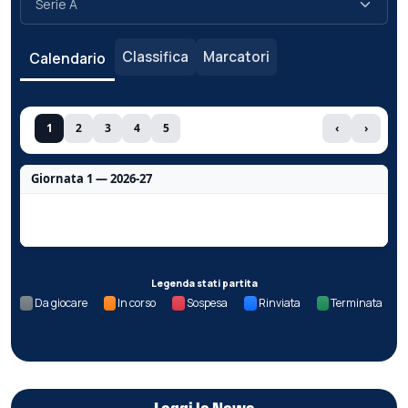
Classifica
Marcatori
Calendario
1
2
3
4
5
‹
›
Giornata 1 — 2026-27
Nessun dato per questa giornata.
Legenda stati partita
Da giocare
In corso
Sospesa
Rinviata
Terminata