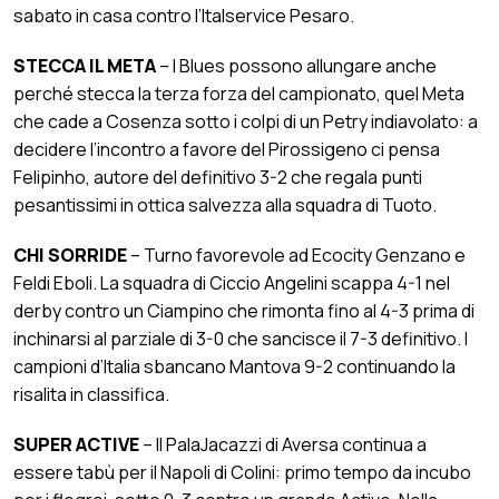
sabato in casa contro l’Italservice Pesaro.
STECCA IL META
– I Blues possono allungare anche
perché stecca la terza forza del campionato, quel Meta
che cade a Cosenza sotto i colpi di un Petry indiavolato: a
decidere l’incontro a favore del Pirossigeno ci pensa
Felipinho, autore del definitivo 3-2 che regala punti
pesantissimi in ottica salvezza alla squadra di Tuoto.
CHI SORRIDE
– Turno favorevole ad Ecocity Genzano e
Feldi Eboli. La squadra di Ciccio Angelini scappa 4-1 nel
derby contro un Ciampino che rimonta fino al 4-3 prima di
inchinarsi al parziale di 3-0 che sancisce il 7-3 definitivo. I
campioni d’Italia sbancano Mantova 9-2 continuando la
risalita in classifica.
SUPER ACTIVE
– Il PalaJacazzi di Aversa continua a
essere tabù per il Napoli di Colini: primo tempo da incubo