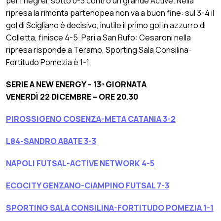
per i flegrei, sotto 0-3 contro un grande Active. Nella
ripresa la rimonta partenopea non va a buon fine: sul 3-4 il
gol di Scigliano è decisivo, inutile il primo gol in azzurro di
Colletta, finisce 4-5. Pari a San Rufo: Cesaroni nella
ripresa risponde a Teramo, Sporting Sala Consilina-
Fortitudo Pomezia è 1-1.
SERIE A NEW ENERGY – 13ª GIORNATA
VENERDÌ 22 DICEMBRE – ORE 20.30
PIROSSIGENO COSENZA-META CATANIA 3-2
L84-SANDRO ABATE 3-3
NAPOLI FUTSAL-ACTIVE NETWORK 4-5
ECOCITY GENZANO-CIAMPINO FUTSAL 7-3
SPORTING SALA CONSILINA-FORTITUDO POMEZIA 1-1