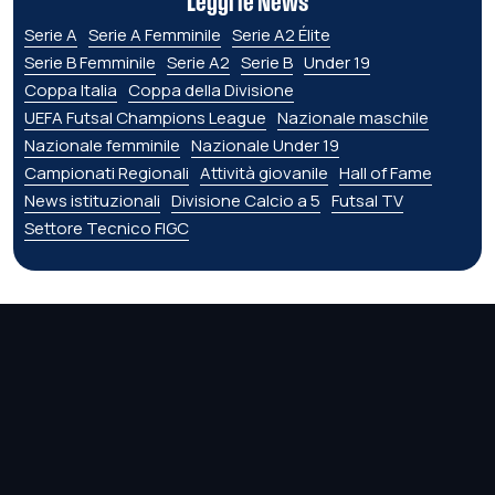
Leggi le News
Serie A
Serie A Femminile
Serie A2 Élite
Serie B Femminile
Serie A2
Serie B
Under 19
Coppa Italia
Coppa della Divisione
UEFA Futsal Champions League
Nazionale maschile
Nazionale femminile
Nazionale Under 19
Campionati Regionali
Attività giovanile
Hall of Fame
News istituzionali
Divisione Calcio a 5
Futsal TV
Settore Tecnico FIGC