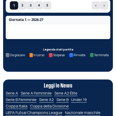
1
2
3
4
5
‹
›
Giornata 1 — 2026-27
Nessun dato per questa giornata.
Legenda stati partita
Da giocare
In corso
Sospesa
Rinviata
Terminata
Leggi le News
Serie A
Serie A Femminile
Serie A2 Élite
Serie B Femminile
Serie A2
Serie B
Under 19
Coppa Italia
Coppa della Divisione
UEFA Futsal Champions League
Nazionale maschile