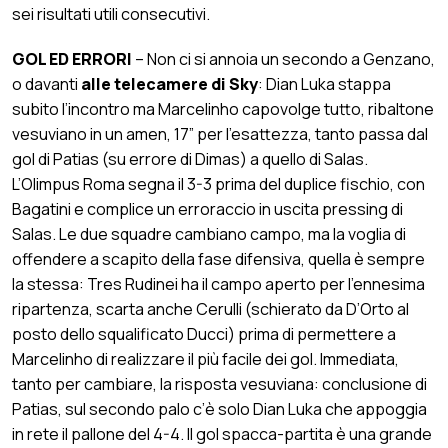
sei risultati utili consecutivi.
GOL ED ERRORI
– Non ci si annoia un secondo a Genzano,
o davanti
alle telecamere di Sky
: Dian Luka stappa
subito l’incontro ma Marcelinho capovolge tutto, ribaltone
vesuviano in un amen, 17” per l’esattezza, tanto passa dal
gol di Patias (su errore di Dimas) a quello di Salas.
L’Olimpus Roma segna il 3-3 prima del duplice fischio, con
Bagatini e complice un erroraccio in uscita pressing di
Salas. Le due squadre cambiano campo, ma la voglia di
offendere a scapito della fase difensiva, quella è sempre
la stessa: Tres Rudinei ha il campo aperto per l’ennesima
ripartenza, scarta anche Cerulli (schierato da D’Orto al
posto dello squalificato Ducci) prima di permettere a
Marcelinho di realizzare il più facile dei gol. Immediata,
tanto per cambiare, la risposta vesuviana: conclusione di
Patias, sul secondo palo c’è solo Dian Luka che appoggia
in rete il pallone del 4-4. Il gol spacca-partita è una grande