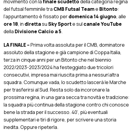
movimento con la
finale scudetto
della categoria regina
del futsal femminile tra
CMB Futsal Team
e
Bitonto
:
l’appuntamento è fissato per
domenica 14 giugno
, alle
ore 18
, in
diretta
su
Sky Sport
e sul
canale YouTube
della
Divisione Calcio a 5
.
LA FINALE –
Prima volta assoluta per il CMB, dominatore
assoluto della stagione e già campione di Coppa Italia,
terza in cinque anni per un Bitonto che nel biennio
2022/2023-2023/2024 ha festeggiato due tricolori
consecutivi, impresa mai riuscita prima a nessun’altra
squadra. Comunque vada, lo scudetto lascerà le Marche
per trasferirsi al Sud. Resta solo da incoronare la
prossima regina, in una gara secca tra novità e tradizione:
la squadra più continua della stagione contro chi conosce
bene la strada per il successo. 40’, più eventuali
supplementari e tiri di rigore, per scrivere una storia
inedita. Oppure ripeterla.