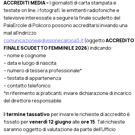
ACCREDITI MEDIA –
I giornalisti di carta stampata e
testate on line, i fotografi, le emittenti radiofoniche e
televisive interessate a seguire la finale scudetto del
PalaErcole di Policoro possono accreditarsi inviando una
mail all’indirizzo
comunicazione@divisionecalcioa5.it
(oggetto
ACCREDITO
FINALE SCUDETTO FEMMINILE 2026
) indicando:
– nome e cognome
– data e luogo di nascita
– numero di tessera professionale*
– testata di appartenenza
– contatto telefonico
*in riferimento ai praticanti, inviare dichiarazione di incarico
del direttore responsabile
Il
termine tassativo
per inviare le richieste di accredito è
fissato per
venerdì 12 giugno
alle
ore 15
. Tali richieste
saranno oggetto di valutazione da parte dell’Ufficio