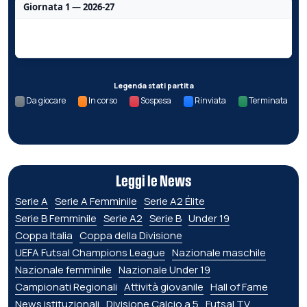
Giornata 1 — 2026-27
Nessun dato per questa giornata.
Legenda stati partita
Da giocare
In corso
Sospesa
Rinviata
Terminata
Leggi le News
Serie A
Serie A Femminile
Serie A2 Élite
Serie B Femminile
Serie A2
Serie B
Under 19
Coppa Italia
Coppa della Divisione
UEFA Futsal Champions League
Nazionale maschile
Nazionale femminile
Nazionale Under 19
Campionati Regionali
Attività giovanile
Hall of Fame
News istituzionali
Divisione Calcio a 5
Futsal TV