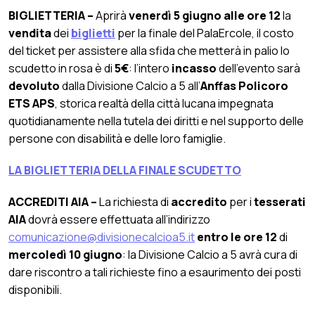
BIGLIETTERIA –
Aprirà
venerdì 5 giugno alle ore 12
la
vendita
dei
biglietti
per la finale del PalaErcole, il costo
del ticket per assistere alla sfida che metterà in palio lo
scudetto in rosa è di
5€
: l’intero
incasso
dell’evento sarà
devoluto
dalla Divisione Calcio a 5 all’
Anffas Policoro
ETS APS
, storica realtà della città lucana impegnata
quotidianamente nella tutela dei diritti e nel supporto delle
persone con disabilità e delle loro famiglie.
LA BIGLIETTERIA DELLA FINALE SCUDETTO
ACCREDITI AIA –
La richiesta di
accredito
per i
tesserati
AIA
dovrà essere effettuata all’indirizzo
comunicazione@divisionecalcioa5.it
entro le ore 12
di
mercoledì 10 giugno
: la Divisione Calcio a 5 avrà cura di
dare riscontro a tali richieste fino a esaurimento dei posti
disponibili.