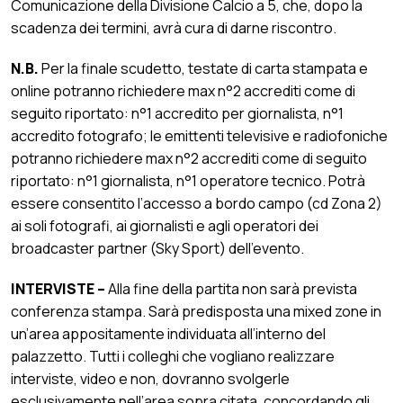
Comunicazione della Divisione Calcio a 5, che, dopo la
scadenza dei termini, avrà cura di darne riscontro.
N.B.
Per la finale scudetto, testate di carta stampata e
online potranno richiedere max n°2 accrediti come di
seguito riportato: n°1 accredito per giornalista, n°1
accredito fotografo; le emittenti televisive e radiofoniche
potranno richiedere max n°2 accrediti come di seguito
riportato: n°1 giornalista, n°1 operatore tecnico. Potrà
essere consentito l’accesso a bordo campo (cd Zona 2)
ai soli fotografi, ai giornalisti e agli operatori dei
broadcaster partner (Sky Sport) dell’evento.
INTERVISTE –
Alla fine della partita non sarà prevista
conferenza stampa. Sarà predisposta una mixed zone in
un’area appositamente individuata all’interno del
palazzetto. Tutti i colleghi che vogliano realizzare
interviste, video e non, dovranno svolgerle
esclusivamente nell’area sopra citata, concordando gli