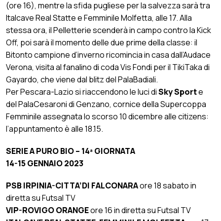
(ore 16), mentre la sfida pugliese per la salvezza sarà tra
Italcave Real Statte e Femminile Molfetta, alle 17. Alla
stessa ora, il Pelletterie scenderà in campo contro la Kick
Off, poi sarà il momento delle due prime della classe: il
Bitonto campione d’inverno ricomincia in casa dall’Audace
Verona, visita al fanalino di coda Vis Fondi per il TikiTaka di
Gayardo, che viene dal blitz del PalaBadiali.
Per Pescara-Lazio si riaccendono le luci di
Sky Sport
e
del PalaCesaroni di Genzano, cornice della Supercoppa
Femminile assegnata lo scorso 10 dicembre alle citizens:
l’appuntamento è alle 18.15.
SERIE A PURO BIO – 14ª GIORNATA
14-15 GENNAIO 2023
PSB IRPINIA-CITTA’DI FALCONARA
ore 18 sabato in
diretta su Futsal TV
VIP-ROVIGO ORANGE
ore 16 in diretta su Futsal TV