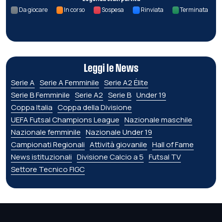
Da giocare
In corso
Sospesa
Rinviata
Terminata
Leggi le News
Serie A
Serie A Femminile
Serie A2 Élite
Serie B Femminile
Serie A2
Serie B
Under 19
Coppa Italia
Coppa della Divisione
UEFA Futsal Champions League
Nazionale maschile
Nazionale femminile
Nazionale Under 19
Campionati Regionali
Attività giovanile
Hall of Fame
News istituzionali
Divisione Calcio a 5
Futsal TV
Settore Tecnico FIGC