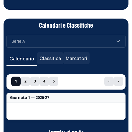
Calendari e Classifiche
Classifica
Marcatori
Calendario
1
2
3
4
5
‹
›
Giornata 1 — 2026-27
Nessun dato per questa giornata.
Legenda stati partita