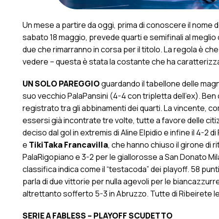
Un mese a partire da oggi, prima di conoscere il nome d
sabato 18 maggio, prevede quarti e semifinali al meglio de
due che rimarranno in corsa per il titolo. La regola è ch
vedere – questa è stata la costante che ha caratterizz
UN SOLO PAREGGIO
guardando il tabellone delle magni
suo vecchio PalaPansini (4-4 con tripletta dell’ex). Ben div
registrato tra gli abbinamenti dei quarti. La vincente, 
essersi già incontrate tre volte, tutte a favore delle citi
deciso dal gol in extremis di Aline Elpidio e infine il 4-
e
TikiTaka Francavilla
, che hanno chiuso il girone di ri
PalaRigopiano e 3-2 per le giallorosse a San Donato Mila
classifica indica come il “testacoda” dei playoff. 58 punt
parla di due vittorie per nulla agevoli per le biancazzurre
altrettanto sofferto 5-3 in Abruzzo. Tutte di Ribeirete le 
SERIE A FABLESS – PLAYOFF SCUDETTO