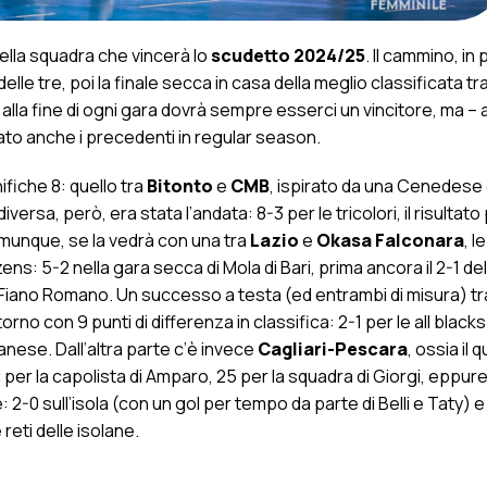
ella squadra che vincerà lo
scudetto 2024/25
. Il cammino, in
lle tre, poi la finale secca in casa della meglio classificata tra
e alla fine di ogni gara dovrà sempre esserci un vincitore, ma – 
ato anche i precedenti in regular season.
fiche 8: quello tra
Bitonto
e
CMB
, ispirato da una Cenedese 
ersa, però, era stata l’andata: 8-3 per le tricolori, il risultato 
comunque, se la vedrà con una tra
Lazio
e
Okasa Falconara
, l
zens: 5-2 nella gara secca di Mola di Bari, prima ancora il 2-1 del
2 di Fiano Romano. Un successo a testa (ed entrambi di misura) t
torno con 9 punti di differenza in classifica: 2-1 per le all blacks
nese. Dall’altra parte c’è invece
Cagliari-Pescara
, ossia il 
i per la capolista di Amparo, 25 per la squadra di Giorgi, eppur
: 2-0 sull’isola (con un gol per tempo da parte di Belli e Taty) e
reti delle isolane.