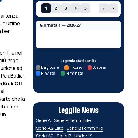
1
2
3
4
5
‹
›
 partenza
 le ultime
Giornata 1 — 2026-27
a ben
Nessun dato per questa giornata.
on fire nel
più largo
Legenda stati partita
e uniche ad
Da giocare
In corso
Sospesa
Rinviata
Terminata
 PalaBadiali
ra
Kick Off
 al
quarto che la
e il campo
Leggi le News
 un
Serie A
Serie A Femminile
Serie A2 Élite
Serie B Femminile
Serie A2
Serie B
Under 19