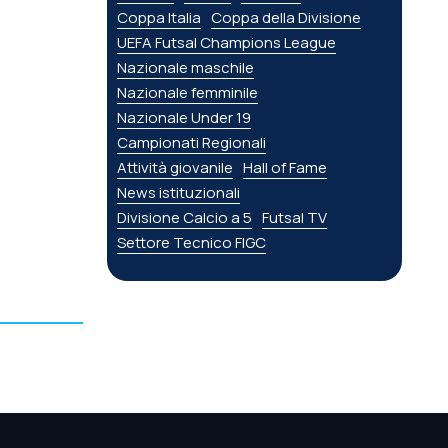
Coppa Italia
Coppa della Divisione
UEFA Futsal Champions League
Nazionale maschile
Nazionale femminile
Nazionale Under 19
Campionati Regionali
Attività giovanile
Hall of Fame
News istituzionali
Divisione Calcio a 5
Futsal TV
Settore Tecnico FIGC