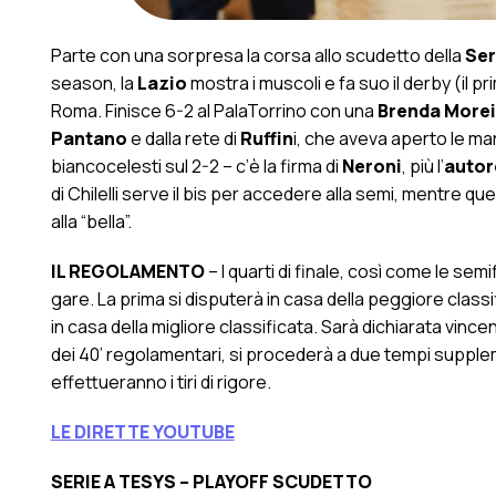
Parte con una sorpresa la corsa allo scudetto della
Ser
season, la
Lazio
mostra i muscoli e fa suo il derby (il 
Roma. Finisce 6-2 al PalaTorrino con una
Brenda Morei
Pantano
e dalla rete di
Ruffin
i, che aveva aperto le mar
biancocelesti sul 2-2 – c’è la firma di
Neroni
, più l’
autor
di Chilelli serve il bis per accedere alla semi, mentre que
alla “bella”.
IL REGOLAMENTO
– I quarti di finale, così come le semi
gare. La prima si disputerà in casa della peggiore classi
in casa della migliore classificata. Sarà dichiarata vinc
dei 40’ regolamentari, si procederà a due tempi suppleme
effettueranno i tiri di rigore.
LE DIRETTE YOUTUBE
SERIE A TESYS – PLAYOFF SCUDETTO