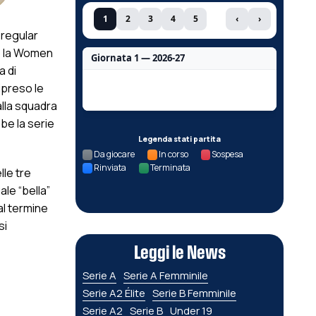
1
2
3
4
5
‹
›
 regular
ro la Women
Giornata 1 — 2026-27
a di
Nessun dato per questa giornata.
ipreso le
alla squadra
bbe la serie
Legenda stati partita
Da giocare
In corso
Sospesa
Rinviata
Terminata
lle tre
ale “bella”
al termine
si
Leggi le News
Serie A
Serie A Femminile
Serie A2 Élite
Serie B Femminile
Serie A2
Serie B
Under 19