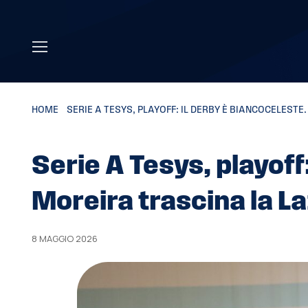
Skip to main content
HOME
»
SERIE A TESYS, PLAYOFF: IL DERBY È BIANCOCELEST
Serie A Tesys, playoff
Moreira trascina la L
8 MAGGIO 2026