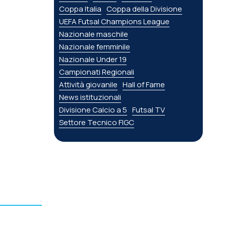
Coppa Italia
Coppa della Divisione
UEFA Futsal Champions League
Nazionale maschile
Nazionale femminile
Nazionale Under 19
Campionati Regionali
Attività giovanile
Hall of Fame
News istituzionali
Divisione Calcio a 5
Futsal TV
Settore Tecnico FIGC