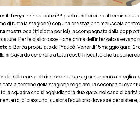
ie A Tesys
: nonostante i 33 punti di differenza al termine della
primo di tutta la stagione) con una prestazione maiuscola cont
ra
mostruosa (tripletta per lei), accompagnata dalla doppiett
cature. Per le giallorosse – che prima dell’intervallo avevano r
ete
di Barca propiziata da Praticò. Venerdì 15 maggio gara-2: 
lla di Gayardo cercherà a tutti i costi il riscatto che trascinere
finali, della corsa al tricolore in rosa si giocheranno al meglio de
ficata al termine della stagione regolare, la seconda e l’eventu
ente la squadra che si aggiudicherà due gare: nel caso di parità 
ntari di 5′ ciascuno; qualora l’equilibrio dovesse persistere, 