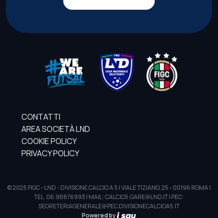
CONTATTI
AREA SOCIETÀ LND
COOKIE POLICY
PRIVACY POLICY
© 2025 FIGC - LND - DIVISIONE CALCIO A 5 | VIALE TIZIANO, 25 - 00196 ROMA |
TEL. 06.98876993 | MAIL: CALCIO5.GARE@LND.IT | PEC:
SEGRETERIAGENERALE@PEC.DIVISIONECALCIOA5.IT
Powered by