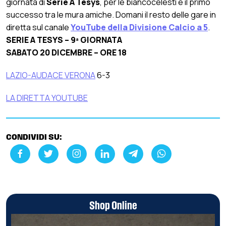
giornata di
Serie A Tesys
, per le biancocelesti è il primo
successo tra le mura amiche. Domani il resto delle gare in
diretta sul canale
YouTube della Divisione Calcio a 5
.
SERIE A TESYS – 9ª GIORNATA
SABATO 20 DICEMBRE – ORE 18
LAZIO-AUDACE VERONA
6-3
LA DIRETTA YOUTUBE
CONDIVIDI SU:
Shop Online