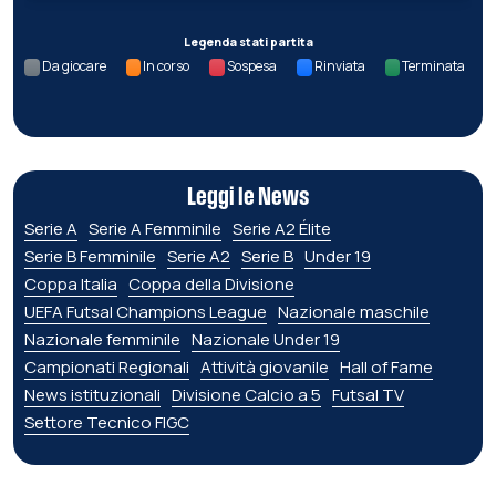
Legenda stati partita
Da giocare
In corso
Sospesa
Rinviata
Terminata
Leggi le News
Serie A
Serie A Femminile
Serie A2 Élite
Serie B Femminile
Serie A2
Serie B
Under 19
Coppa Italia
Coppa della Divisione
UEFA Futsal Champions League
Nazionale maschile
Nazionale femminile
Nazionale Under 19
Campionati Regionali
Attività giovanile
Hall of Fame
News istituzionali
Divisione Calcio a 5
Futsal TV
Settore Tecnico FIGC