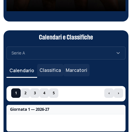
Calendari e Classifiche
Classifica
Marcatori
Calendario
1
2
3
4
5
‹
›
Giornata 1 — 2026-27
Nessun dato per questa giornata.