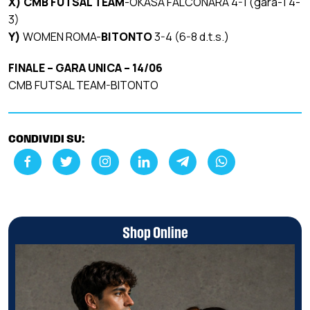
X) CMB FUTSAL TEAM
-OKASA FALCONARA 4-1 (gara-1 4-
3)
Y)
WOMEN ROMA-
BITONTO
3-4
(6-8 d.t.s.)
FINALE – GARA UNICA – 14/06
CMB FUTSAL TEAM-BITONTO
CONDIVIDI SU:
Shop Online