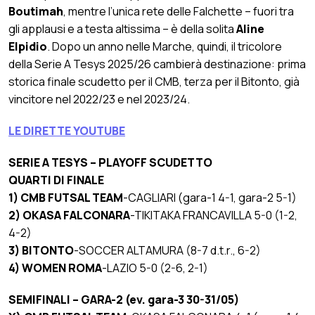
Boutimah
, mentre l’unica rete delle Falchette – fuori tra
gli applausi e a testa altissima – è della solita
Aline
Elpidio
. Dopo un anno nelle Marche, quindi, il tricolore
della Serie A Tesys 2025/26 cambierà destinazione: prima
storica finale scudetto per il CMB, terza per il Bitonto, già
vincitore nel 2022/23 e nel 2023/24.
LE DIRETTE YOUTUBE
SERIE A TESYS – PLAYOFF SCUDETTO
QUARTI DI FINALE
1) CMB FUTSAL TEAM
-CAGLIARI (gara-1 4-1, gara-2 5-1)
2)
OKASA FALCONARA
-TIKITAKA FRANCAVILLA 5-0 (1-2,
4-2)
3)
BITONTO
-SOCCER ALTAMURA (8-7 d.t.r., 6-2)
4)
WOMEN ROMA
-LAZIO 5-0
(2-6, 2-1)
SEMIFINALI – GARA-2 (ev. gara-3 30-31/05)