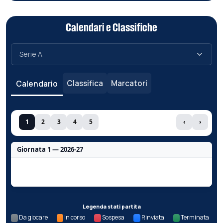
Calendari e Classifiche
Classifica
Marcatori
Calendario
1
2
3
4
5
‹
›
Giornata 1 — 2026-27
Nessun dato per questa giornata.
Legenda stati partita
Da giocare
In corso
Sospesa
Rinviata
Terminata