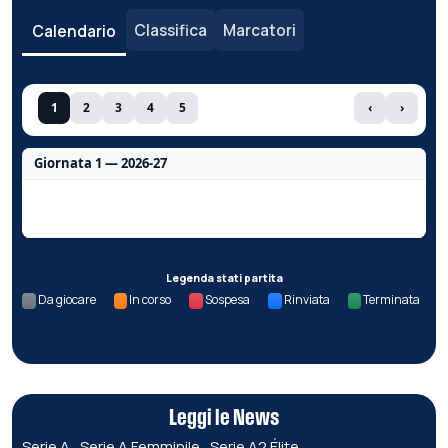
Classifica
Marcatori
Calendario
1
2
3
4
5
‹
›
Giornata 1 — 2026-27
Nessun dato per questa giornata.
Legenda stati partita
Da giocare
In corso
Sospesa
Rinviata
Terminata
Leggi le News
Serie A
Serie A Femminile
Serie A2 Élite