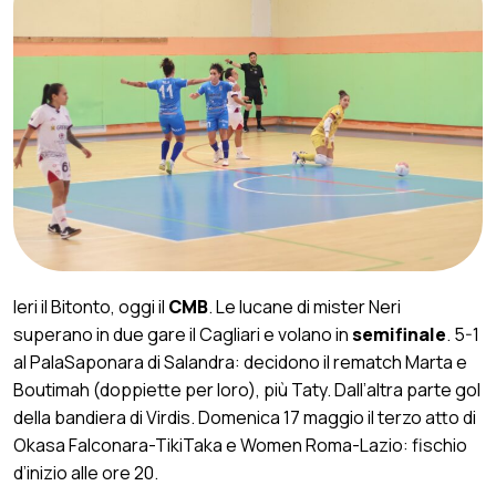
Ieri il Bitonto, oggi il
CMB
. Le lucane di mister Neri
superano in due gare il Cagliari e volano in
semifinale
. 5-1
al PalaSaponara di Salandra: decidono il rematch Marta e
Boutimah (doppiette per loro), più Taty. Dall’altra parte gol
della bandiera di Virdis. Domenica 17 maggio il terzo atto di
Okasa Falconara-TikiTaka e Women Roma-Lazio: fischio
d’inizio alle ore 20.