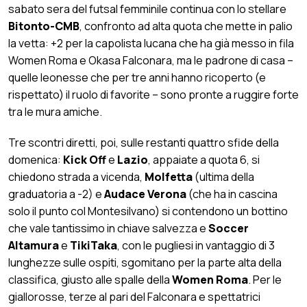
sabato sera del futsal femminile continua con lo stellare
Bitonto-CMB
, confronto ad alta quota che mette in palio
la vetta: +2 per la capolista lucana che ha già messo in fila
Women Roma e Okasa Falconara, ma le padrone di casa –
quelle leonesse che per tre anni hanno ricoperto (e
rispettato) il ruolo di favorite – sono pronte a ruggire forte
tra le mura amiche.
Tre scontri diretti, poi, sulle restanti quattro sfide della
domenica:
Kick Off
e
Lazio
, appaiate a quota 6, si
chiedono strada a vicenda,
Molfetta
(ultima della
graduatoria a -2) e
Audace
Verona
(che ha in cascina
solo il punto col Montesilvano) si contendono un bottino
che vale tantissimo in chiave salvezza e
Soccer
Altamura
e
TikiTaka
, con le pugliesi in vantaggio di 3
lunghezze sulle ospiti, sgomitano per la parte alta della
classifica, giusto alle spalle della
Women Roma
. Per le
giallorosse, terze al pari del Falconara e spettatrici