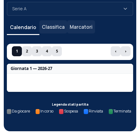
Classifica
Marcatori
Calendario
1
2
3
4
5
‹
›
Giornata 1 — 2026-27
Nessun dato per questa giornata.
Legenda stati partita
Da giocare
In corso
Sospesa
Rinviata
Terminata