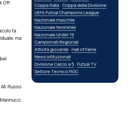
k Off:
Coppa Italia
Coppa della Divisione
UEFA Futsal Champions League
Nazionale maschile
Nazionale femminile
acolo fa
Nazionale Under 19
viduale, ma
Campionati Regionali
Attività giovanile
Hall of Fame
News istituzionali
bel
Divisione Calcio a 5
Futsal TV
Settore Tecnico FIGC
 All. Russo
, Mannucci.