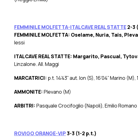
FEMMINILE MOLFETTA-ITALCAVE REAL STATTE
2-3 (
FEMMINILE MOLFETTA: Oselame, Nuria, Tais, Pleva
Iessi
ITALCAVE REAL STATTE: Margarito, Pascual, Tytova
Linzalone. All. Maggi
MARCATRICI:
p.t.
14’43” aut. Ion (S), 16’04” Marino (M), 1
AMMONITE:
Plevano (M)
ARBITRI:
Pasquale Crocifoglio (Napoli), Emilio Roman
ROVIGO ORANGE-VIP
3-3 (1-2 p.t.)