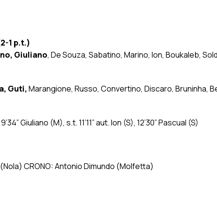
2-1 p.t.)
no, Giuliano
, De Souza, Sabatino, Marino, Ion, Boukaleb, Sold
, Guti,
Marangione, Russo, Convertino, Discaro, Bruninha, 
9’34” Giuliano (M), s.t. 11’11” aut. Ion (S), 12’30” Pascual (S)
o (Nola) CRONO: Antonio Dimundo (Molfetta)