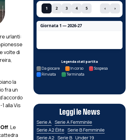
1
2
3
4
5
‹
›
Giornata 1 — 2026-27
e urlanti:
Nessun dato per questa giornata.
ampionesse
ue volte di
reira,
Legenda stati partita
Da giocare
In corso
Sospesa
Rinviata
Terminata
biano la
o fra un
e d’accordo
1 alla Vis
Leggi le News
Serie A
Serie A Femminile
 Off
. Le
Serie A2 Élite
Serie B Femminile
 cattedra
Serie A2
Serie B
Under 19