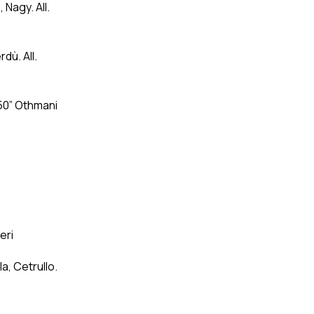
 Nagy. All.
dù. All.
5’50” Othmani
eri
a, Cetrullo.