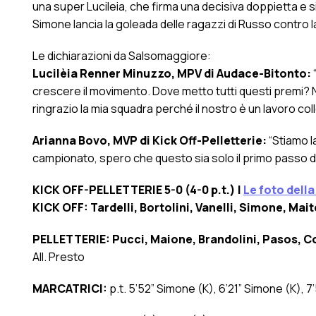
una super Lucileia, che firma una decisiva doppietta e si po
Simone lancia la goleada delle ragazzi di Russo contro 
Le dichiarazioni da Salsomaggiore:
Lucilèia Renner Minuzzo, MPV di Audace-Bitonto:
“
crescere il movimento. Dove metto tutti questi premi? N
ringrazio la mia squadra perché il nostro è un lavoro colle
Arianna Bovo, MVP di Kick Off-Pelletterie:
“Stiamo l
campionato, spero che questo sia solo il primo passo di
KICK OFF-PELLETTERIE 5-0 (4-0 p.t.) |
Le foto della
KICK OFF:
Tardelli, Bortolini, Vanelli, Simone, Mait
PELLETTERIE: Pucci, Maione, Brandolini, Pasos, C
All. Presto
MARCATRICI:
p.t. 5’52” Simone (K), 6’21” Simone (K), 7’54