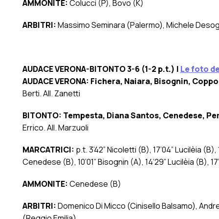
AMMONITE:
Colucci (P), Bovo (K)
ARBITRI:
Massimo Seminara (Palermo), Michele Desogu
AUDACE VERONA-BITONTO 3-6 (1-2 p.t.) |
Le foto de
AUDACE VERONA: Fichera, Naiara, Bisognin, Coppo
Berti. All. Zanetti
BITONTO:
Tempesta, Diana Santos, Cenedese, Per
Errico. All. Marzuoli
MARCATRICI:
p.t. 3’42” Nicoletti (B), 17’04” Lucilèia (B
Cenedese (B), 10’01” Bisognin (A), 14’29” Lucilèia (B), 17’
AMMONITE:
Cenedese (B)
ARBITRI:
Domenico Di Micco (Cinisello Balsamo), Andre
(Reggio Emilia)