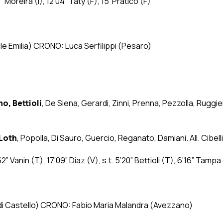
6” Moreira (I), 12’04” Taty (F), 15′ Praticò (F)
le Emilia) CRONO: Luca Serfilippi (Pesaro)
o, Bettioli
,
De Siena, Gerardi, Zinni, Prenna, Pezzolla, Ruggier
 Loth
,
Popolla, Di Sauro, Guercio, Reganato, Damiani. All. Cibelli
2” Vanin (T), 17’09” Diaz (V), s.t. 5’20” Bettioli (T), 6’16” Tampa
a’ di Castello) CRONO: Fabio Maria Malandra (Avezzano)