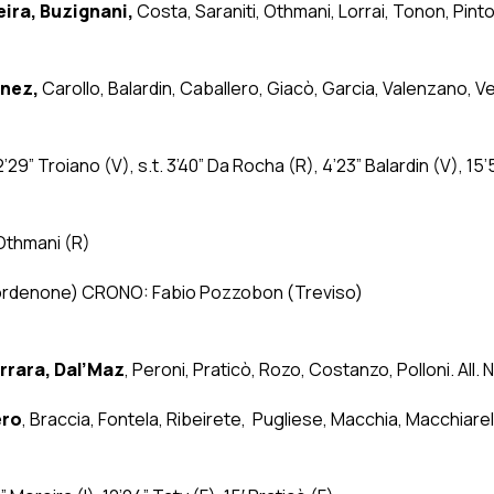
ira, Buzignani,
Costa, Saraniti, Othmani, Lorrai, Tonon, Pinto,
enez,
Carollo, Balardin, Caballero, Giacò, Garcia, Valenzano, Ver
 12’29” Troiano (V), s.t. 3’40” Da Rocha (R), 4’23” Balardin (V), 1
 Othmani (R)
(Pordenone) CRONO: Fabio Pozzobon (Treviso)
rrara, Dal’Maz
, Peroni, Praticò, Rozo, Costanzo, Polloni. All. N
ero
, Braccia, Fontela, Ribeirete, Pugliese, Macchia, Macchiarell