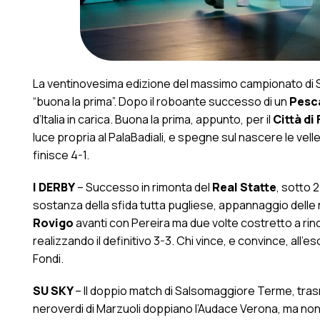
La ventinovesima edizione del massimo campionato di Se
“buona la prima”. Dopo il roboante successo di un
Pesc
d’Italia in carica. Buona la prima, appunto, per il
Città di
luce propria al PalaBadiali, e spegne sul nascere le vellei
finisce 4-1.
I DERBY
– Successo in rimonta del
Real Statte
, sotto 
sostanza della sfida tutta pugliese, appannaggio delle 
Rovigo
avanti con Pereira ma due volte costretto a rin
realizzando il definitivo 3-3. Chi vince, e convince, all’eso
Fondi.
SU SKY
– Il doppio match di Salsomaggiore Terme, tras
neroverdi di Marzuoli doppiano l’Audace Verona, ma non ing