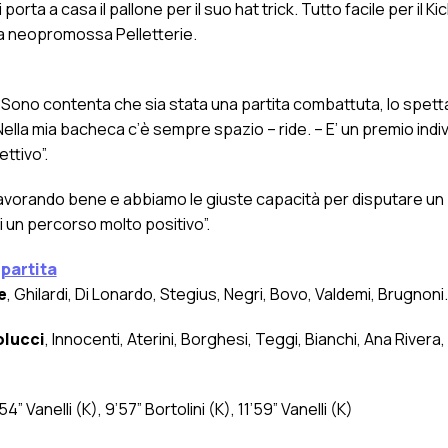
rta a casa il pallone per il suo hat trick. Tutto facile per il Kic
la neopromossa Pelletterie.
Sono contenta che sia stata una partita combattuta, lo spett
ella mia bacheca c’è sempre spazio – ride. – E’ un premio indi
ttivo”.
avorando bene e abbiamo le giuste capacità per disputare un 
 un percorso molto positivo”.
 partita
e
, Ghilardi, Di Lonardo, Stegius, Negri, Bovo, Valdemi, Brugnoni.
olucci
, Innocenti, Aterini, Borghesi, Teggi, Bianchi, Ana Rivera
” Vanelli (K), 9’57” Bortolini (K), 11’59” Vanelli (K)