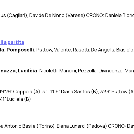
s (Cagliari), Davide De Ninno (Varese) CRONO: Daniele Bion
lla partita
la, Pomposelli,
Puttow, Valente, Rasetti, De Angelis, Biasiolo
nazza, Lucilèia,
Nicoletti, Mancini, Pezzolla, Divincenzo, Ma
), 19’29” Coppola (A), s.t. 1’06” Diana Santos (B), 3’33” Puttow (A
41” Lucilèia (B)
a Antonio Basile (Torino), Elena Lunardi (Padova) CRONO: Dav