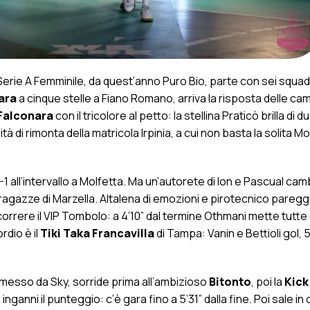
rie A Femminile, da quest’anno Puro Bio, parte con sei squadr
ara
a cinque stelle a Fiano Romano, arriva la risposta delle c
 Falconara
con il tricolore al petto: la stellina Praticò brilla di d
tà di rimonta della matricola Irpinia, a cui non basta la solita Mo
2-1 all’intervallo a Molfetta. Ma un’autorete di Ion e Pascual cam
ragazze di Marzella. Altalena di emozioni e pirotecnico pareggi
correre il VIP Tombolo: a 4’10” dal termine Othmani mette tutt
rdio è il
Tiki Taka Francavilla
di Tampa: Vanin e Bettioli gol, 5-
messo da Sky, sorride prima all’ambizioso
Bitonto
, poi la
Kick
anni il punteggio: c’è gara fino a 5’31” dalla fine. Poi sale in