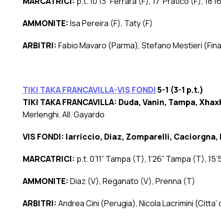
MARCATRICI:
p.t. 10’13” Ferrara (F), 17′ Praticò (F), 18’1
AMMONITE:
Isa Pereira (F), Taty (F)
ARBITRI:
Fabio Mavaro (Parma), Stefano Mestieri (Fina
TIKI TAKA FRANCAVILLA-VIS FONDI
5-1 (3-1 p.t.)
TIKI TAKA FRANCAVILLA: Duda, Vanin, Tampa, Xhaxh
Merlenghi. All. Gayardo
VIS FONDI: Iarriccio, Diaz, Zomparelli, Caciorgna,
MARCATRICI:
p.t. 0’11” Tampa (T), 1’26” Tampa (T), 15’5
AMMONITE:
Diaz (V), Reganato (V), Prenna (T)
ARBITRI:
Andrea Cini (Perugia), Nicola Lacrimini (Citt