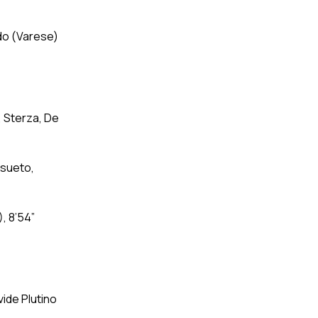
do (Varese)
, Sterza, De
nsueto,
), 8’54”
ide Plutino