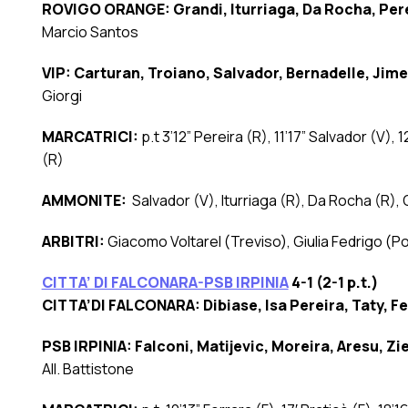
ROVIGO ORANGE: Grandi, Iturriaga, Da Rocha, Pere
Marcio Santos
VIP: Carturan, Troiano, Salvador, Bernadelle, Jim
Giorgi
MARCATRICI:
p.t 3’12” Pereira (R), 11’17” Salvador (V),
(R)
AMMONITE:
Salvador (V), Iturriaga (R), Da Rocha (R),
ARBITRI:
Giacomo Voltarel (Treviso), Giulia Fedrigo 
CITTA’ DI FALCONARA-PSB IRPINIA
4-1 (2-1 p.t.)
CITTA’DI FALCONARA: Dibiase, Isa Pereira, Taty, Fe
PSB IRPINIA:
Falconi, Matijevic, Moreira, Aresu, Zi
All. Battistone