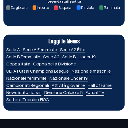
Legenda stati partita
Da giocare
In corso
Sospesa
Rinviata
Terminata
Leggi le News
Serie A
Serie A Femminile
Serie A2 Élite
Serie B Femminile
Serie A2
Serie B
Under 19
Coppa Italia
Coppa della Divisione
UEFA Futsal Champions League
Nazionale maschile
Nazionale femminile
Nazionale Under 19
Campionati Regionali
Attività giovanile
Hall of Fame
News istituzionali
Divisione Calcio a 5
Futsal TV
Settore Tecnico FIGC