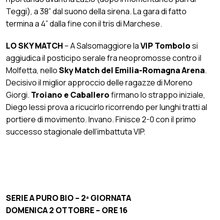
Teggi), a 38” dal suono della sirena. La gara di fatto
termina a 4” dalla fine con il tris di Marchese.
LO SKY MATCH
– A Salsomaggiore la
VIP Tombolo
si
aggiudica il posticipo serale fra neopromosse contro il
Molfetta, nello
Sky Match del Emilia-Romagna Arena
.
Decisivo il miglior approccio delle ragazze di Moreno
Giorgi.
Troiano e Caballero
firmano lo strappo iniziale,
Diego Iessi prova a ricucirlo ricorrendo per lunghi tratti al
portiere di movimento. Invano. Finisce 2-0 con il primo
successo stagionale dell’imbattuta VIP.
SERIE A PURO BIO – 2ª GIORNATA
DOMENICA 2 OTTOBRE – ORE 16