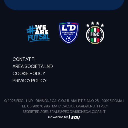
CONTATTI
AREA SOCIETÀ LND
COOKIE POLICY
PRIVACY POLICY
© 2025 FIGC - LND - DIVISIONE CALCIO A 5 | VIALE TIZIANO, 25 - 00196 ROMA |
TEL. 06.98876993 | MAIL: CALCIO5.GARE@LND.IT | PEC:
SEGRETERIAGENERALE@PEC.DIVISIONECALCIOA5.IT
Powered by