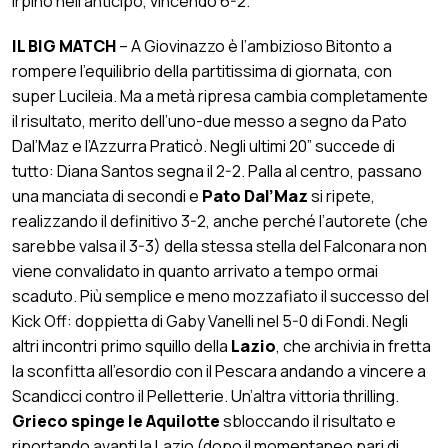
Irpino nell’anticipo, vincendo 6-2.
IL BIG MATCH
– A Giovinazzo è l’ambizioso Bitonto a
rompere l’equilibrio della partitissima di giornata, con
super Lucileia. Ma a metà ripresa cambia completamente
il risultato, merito dell’uno-due messo a segno da Pato
Dal’Maz e l’Azzurra Praticò. Negli ultimi 20” succede di
tutto: Diana Santos segna il 2-2. Palla al centro, passano
una manciata di secondi e
Pato Dal’Maz
si ripete,
realizzando il definitivo 3-2, anche perché l’autorete (che
sarebbe valsa il 3-3) della stessa stella del Falconara non
viene convalidato in quanto arrivato a tempo ormai
scaduto. Più semplice e meno mozzafiato il successo del
Kick Off: doppietta di Gaby Vanelli nel 5-0 di Fondi. Negli
altri incontri primo squillo della
Lazio
, che archivia in fretta
la sconfitta all’esordio con il Pescara andando a vincere a
Scandicci contro il Pelletterie. Un’altra vittoria thrilling.
Grieco spinge le Aquilotte
sbloccando il risultato e
riportando avanti la Lazio (dopo il momentaneo pari di