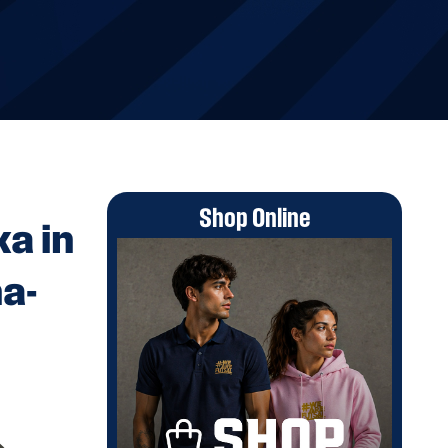
Shop Online
ka in
na-