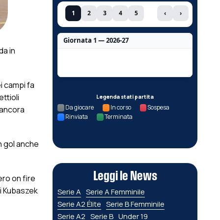
1
2
3
4
5
‹
›
Giornata 1 — 2026-27
da in
Nessun dato per questa giornata.
i campi fa
ttioli
Legenda stati partita
Da giocare
In corso
Sospesa
 ancora
Rinviata
Terminata
in gol anche
Leggi le News
ero on fire
di Kubaszek
Serie A
Serie A Femminile
Serie A2 Élite
Serie B Femminile
Serie A2
Serie B
Under 19