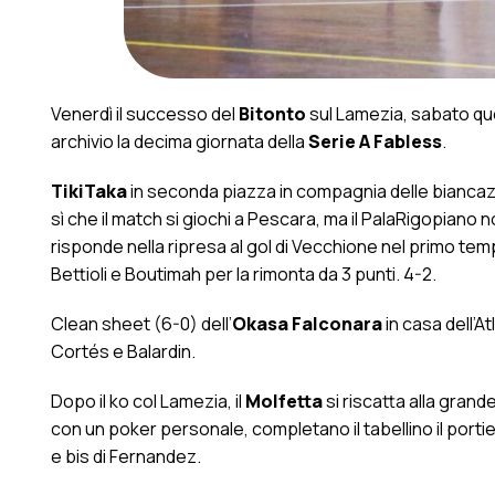
Venerdì il successo del
Bitonto
sul Lamezia, sabato que
archivio la decima giornata della
Serie A Fabless
.
TikiTaka
in seconda piazza in compagnia delle biancazzu
sì che il match si giochi a Pescara, ma il PalaRigopiano no
risponde nella ripresa al gol di Vecchione nel primo te
Bettioli e Boutimah per la rimonta da 3 punti. 4-2.
Clean sheet (6-0) dell’
Okasa Falconara
in casa dell’A
Cortés e Balardin.
Dopo il ko col Lamezia, il
Molfetta
si riscatta alla grand
con un poker personale, completano il tabellino il por
e bis di Fernandez.