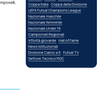
mposelli,
Coppa Italia
Coppa della Divisione
UEFA Futsal Champions League
Nazionale maschile
Nazionale femminile
Nazionale Under 19
Campionati Regionali
Attività giovanile
Hall of Fame
News istituzionali
Divisione Calcio a 5
Futsal TV
Settore Tecnico FIGC