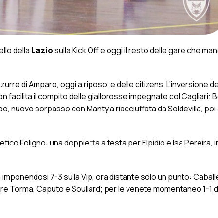
llo della
Lazio
sulla Kick Off e oggi il resto delle gare che man
rre di Amparo, oggi a riposo, e delle citizens. L’inversione de
n facilita il compito delle giallorosse impegnate col Cagliari: Be
mpo, nuovo sorpasso con Mantyla riacciuffata da Soldevilla, poi
tletico Foligno: una doppietta a testa per Elpidio e Isa Pereira, 
e imponendosi 7-3 sulla Vip, ora distante solo un punto: Caball
tiere Torma, Caputo e Soullard; per le venete momentaneo 1-1 