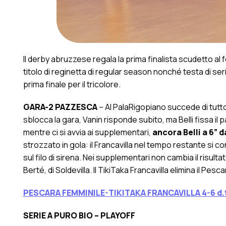
Il derby abruzzese regala la prima finalista scudetto al 
titolo di reginetta di regular season nonché testa di ser
prima finale per il tricolore.
GARA-2 PAZZESCA
– Al PalaRigopiano succede di tutto
sblocca la gara, Vanin risponde subito, ma Belli fissa il 
mentre ci si avvia ai supplementari,
ancora Belli a 6” d
strozzato in gola: il Francavilla nel tempo restante si 
sul filo di sirena. Nei supplementari non cambia il risultato,
Berté, di Soldevilla. Il TikiTaka Francavilla elimina il Pes
PESCARA FEMMINILE-TIKITAKA FRANCAVILLA 4-6 d.t
SERIE A PURO BIO – PLAYOFF