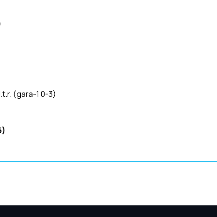
)
t.r. (gara-1 0-3)
6)