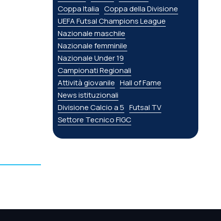
Coppa Italia
Coppa della Divisione
UEFA Futsal Champions League
Nazionale maschile
Nazionale femminile
Nazionale Under 19
Campionati Regionali
Attività giovanile
Hall of Fame
News istituzionali
Divisione Calcio a 5
Futsal TV
Settore Tecnico FIGC