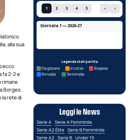
1
2
3
4
5
‹
›
Giornata 1 — 2026-27
 platonico
Nessun dato per questa giornata.
la, alla sua
Legenda stati partita
Incecco
Da giocare
In corso
Sospesa
a fa 2-2 e
Rinviata
Terminata
o rimane
na Borges,
 la rete di
Leggi le News
Serie A
Serie A Femminile
Serie A2 Élite
Serie B Femminile
Serie A2
Serie B
Under 19