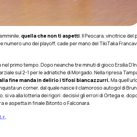
femminile,
quella che non ti aspetti
. Il Pescara, vincitrice del
ie numero uno dei playoff, cade per mano del TikiTaka Francavil
 nel primo tempo. Dopo neanche tre minuti di gioco Ersilia D’
parziale sul 2-1 per le adriatiche di Morgado. Nella ripresa Tamp
alla fine manda in delirio i tifosi biancazzurri.
Ma quell’url
conquista un corner, dal quale nasce il clamoroso autogol di Bru
 si va alla lotteria dei rigori: decisivi gli errori di Ortega e, dopo
cara e aspetta in finale Bitonto o Falconara.
.r.