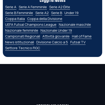
Leggi le News
Serie A
Serie A Femminile
Serie A2 Élite
Serie B Femminile
Serie A2
Serie B
Under 19
Coppa Italia
Coppa della Divisione
UEFA Futsal Champions League
Nazionale maschile
Nazionale femminile
Nazionale Under 19
Campionati Regionali
Attività giovanile
Hall of Fame
News istituzionali
Divisione Calcio a 5
Futsal TV
Settore Tecnico FIGC