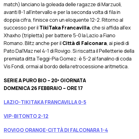
match) lanciano la goleada delle ragazze di Marzuoli,
avanti 8-1 all’intervallo e per la seconda volta di fila in
doppia cifra, finisce con un eloquente 12-2. Ritorno al
successo per il
TikiTaka Francavilla
, che si affida all’ex
Xhaxho (tripletta) per battere 5-0 la Lazio a Fiano
Romano. Blitz anche per il
Città di Falconara
, ai piedi di
Pato Dal’Maz nel 4-1 di Rovigo. Si riscatta il Pelletterie della
premiata ditta Teggi-Pia Gomez: è 5-2 al fanalino di coda
Vis Fondi, ormai al bordo della retrocessione aritmetica.
SERIE A PURO BIO – 20
ª GIORNATA
DOMENICA 26 FEBBRAIO – ORE 17
LAZIO-TIKITAKA FRANCAVILLA 0-5
VIP-BITONTO 2-12
ROVIGO ORANGE-CITTÀ DI FALCONARA 1-4