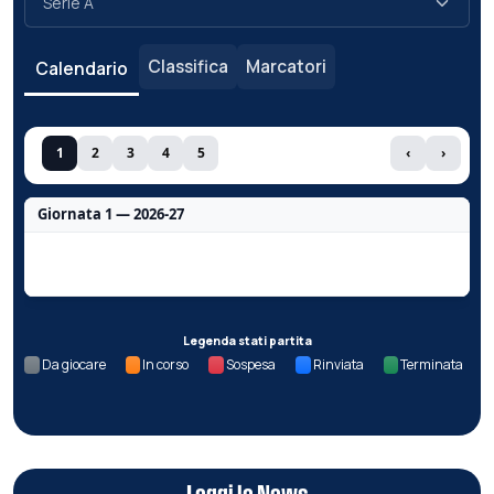
Classifica
Marcatori
Calendario
1
2
3
4
5
‹
›
Giornata 1 — 2026-27
Nessun dato per questa giornata.
Legenda stati partita
Da giocare
In corso
Sospesa
Rinviata
Terminata