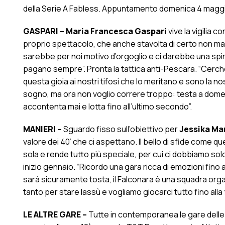
della Serie A Fabless. Appuntamento domenica 4 maggio al
GASPARI –
Maria Francesca Gaspari
vive la vigilia 
proprio spettacolo, che anche stavolta di certo non manc
sarebbe per noi motivo d’orgoglio e ci darebbe una spin
pagano sempre”. Pronta la tattica anti-Pescara. “Cerc
questa gioia ai nostri tifosi che lo meritano e sono la n
sogno, ma ora non voglio correre troppo: testa a dome
accontenta mai e lotta fino all’ultimo secondo”.
MANIERI –
Sguardo fisso sull’obiettivo per
Jessika Ma
valore dei 40’ che ci aspettano. Il bello di sfide come q
sola e rende tutto più speciale, per cui ci dobbiamo solo
inizio gennaio. “Ricordo una gara ricca di emozioni fino
sarà sicuramente tosta, il Falconara è una squadra orga
tanto per stare lassù e vogliamo giocarci tutto fino alla f
LE ALTRE GARE –
Tutte in contemporanea le gare delle 