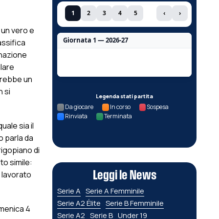
1
2
3
4
5
‹
›
 un vero e
Giornata 1 — 2026-27
assifica
inazione
Nessun dato per questa giornata.
lare
sarebbe un
 si
Legenda stati partita
Da giocare
In corso
Sospesa
Rinviata
Terminata
ale sia il
o parla da
rigopiano di
to simile:
 lavorato
Leggi le News
Serie A
Serie A Femminile
Serie A2 Élite
Serie B Femminile
omenica 4
Serie A2
Serie B
Under 19