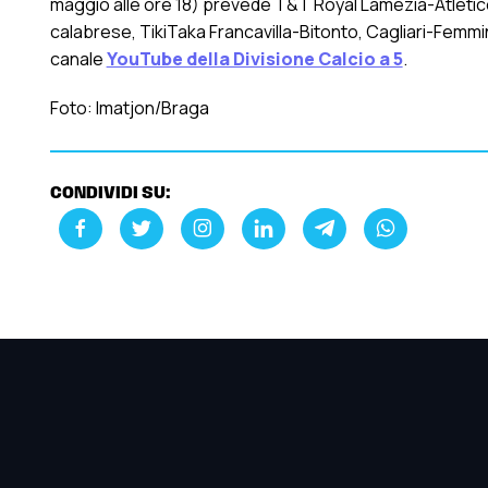
maggio alle ore 18) prevede T&T Royal Lamezia-Atletico F
calabrese, TikiTaka Francavilla-Bitonto, Cagliari-Femmi
canale
YouTube della Divisione Calcio a 5
.
Foto: Imatjon/Braga
CONDIVIDI SU: