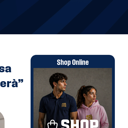
Shop Online
asa
herà”