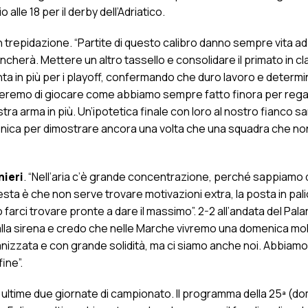
le 18 per il derby dell’Adriatico.
con trepidazione. “Partite di questo calibro danno sempre vita ad
herà. Mettere un altro tassello e consolidare il primato in cl
ta in più per i playoff, confermando che duro lavoro e determ
heremo di giocare come abbiamo sempre fatto finora per rega
ostra arma in più. Un’ipotetica finale con loro al nostro fianco 
nica per dimostrare ancora una volta che una squadra che non
nieri
. “Nell’aria c’è grande concentrazione, perché sappiamo qu
uesta è che non serve trovare motivazioni extra, la posta in pali
 farci trovare pronte a dare il massimo”. 2-2 all’andata del Pala
 alla sirena e credo che nelle Marche vivremo una domenica mol
nizzata e con grande solidità, ma ci siamo anche noi. Abbiamo
ine”.
ultime due giornate di campionato. Il programma della 25ª (d