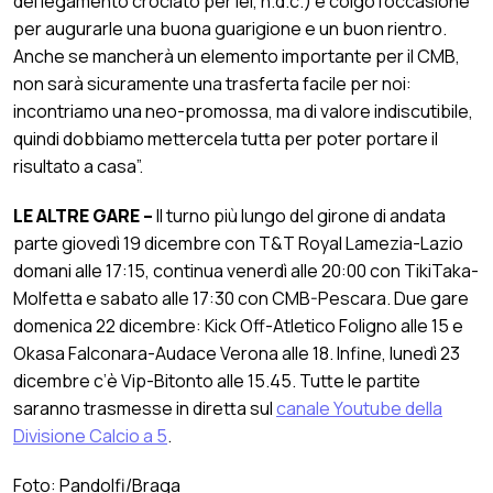
del legamento crociato per lei, n.d.c.) e colgo l’occasione
per augurarle una buona guarigione e un buon rientro.
Anche se mancherà un elemento importante per il CMB,
non sarà sicuramente una trasferta facile per noi:
incontriamo una neo-promossa, ma di valore indiscutibile,
quindi dobbiamo mettercela tutta per poter portare il
risultato a casa”.
LE ALTRE GARE –
Il turno più lungo del girone di andata
parte giovedì 19 dicembre con T&T Royal Lamezia-Lazio
domani alle 17:15, continua venerdì alle 20:00 con TikiTaka-
Molfetta e sabato alle 17:30 con CMB-Pescara. Due gare
domenica 22 dicembre: Kick Off-Atletico Foligno alle 15 e
Okasa Falconara-Audace Verona alle 18. Infine, lunedì 23
dicembre c’è Vip-Bitonto alle 15.45. Tutte le partite
saranno trasmesse in diretta sul
canale Youtube della
Divisione Calcio a 5
.
Foto: Pandolfi/Braga