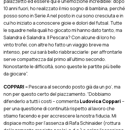
palazzetto ed essere qui è un’emozione incredibile: dopo
10 anni fuori, ho realizzato il mio sogno di bambina, perché
posso sono in Serie A nel posto in cui sono cresciuta e in
cui ho iniziato a conoscere gioie e dolori del futsal. Tutte
le squadre nella quali ho giocato mi hanno dato tanto, ma
Salandra è Salandra. Il Pescara? Con alcune di loro ho
vinto trofei, con altre ho fatto un viaggio breve ma
intenso, per cui sarà bello riabbracciarle: per affrontarle
serve compattezza dal primo all’ultimo secondo.
Nonostante le difficoltà, sono queste le partite più belle
da giocare”.
COPPARI –
Pescara al secondo posto già da un po’, ma
non per questo certo del piazzamento. “Dobbiamo
difenderlo a tutti i costi – commenta
Ludovica Coppari
–
per una questione di continuità rispetto al lavoro che
stiamo facendo e per accrescere la nostra fiducia. Mi
dispiace molto per l’assenza di Rafa Schinaider (rottura