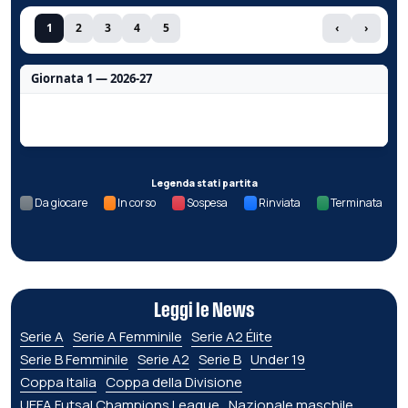
1
2
3
4
5
‹
›
Giornata 1 — 2026-27
Nessun dato per questa giornata.
Legenda stati partita
Da giocare
In corso
Sospesa
Rinviata
Terminata
Leggi le News
Serie A
Serie A Femminile
Serie A2 Élite
Serie B Femminile
Serie A2
Serie B
Under 19
Coppa Italia
Coppa della Divisione
UEFA Futsal Champions League
Nazionale maschile