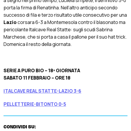
a segno nel primo tempo, Lucilèia si ripete, il definitivo 5-0
porta la firma di Renatinha. Nell’altro anticipo secondo
successo di fila e terzo risultato utile consecutivo per una
Lazio
corsara 6-3 a Montemesola contro il blasonato ma
pericolante Italcave Real Statte: sugli scudi Sabrina
Marchese, che si porta a casa il pallone per il suo hat trick.
Domenica il resto della giornata.
SERIE A PURO BIO – 18ª GIORNATA
SABATO 11 FEBBRAIO – ORE 18
ITALCAVE REAL STATTE-LAZIO 3-6
PELLETTERIE-BITONTO 0-5
CONDIVIDI SU: