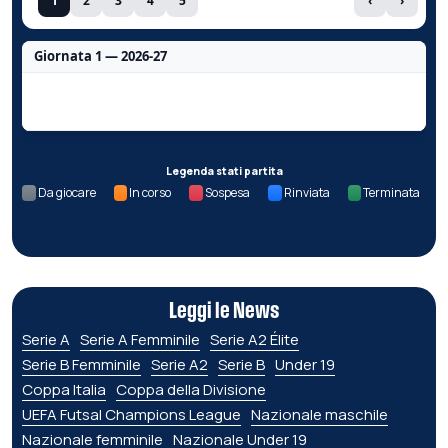
1
2
3
4
5
‹
›
Giornata 1 — 2026-27
Nessun dato per questa giornata.
Legenda stati partita
Da giocare
In corso
Sospesa
Rinviata
Terminata
Leggi le News
Serie A
Serie A Femminile
Serie A2 Élite
Serie B Femminile
Serie A2
Serie B
Under 19
Coppa Italia
Coppa della Divisione
UEFA Futsal Champions League
Nazionale maschile
Nazionale femminile
Nazionale Under 19