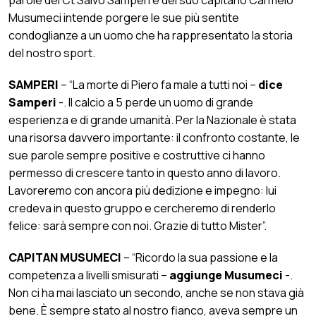
Musumeci intende porgere le sue più sentite
condoglianze a un uomo che ha rappresentato la storia
del nostro sport.
SAMPERI
– “La morte di Piero fa male a tutti noi –
dice
Samperi
-. Il calcio a 5 perde un uomo di grande
esperienza e di grande umanità. Per la Nazionale è stata
una risorsa davvero importante: il confronto costante, le
sue parole sempre positive e costruttive ci hanno
permesso di crescere tanto in questo anno di lavoro.
Lavoreremo con ancora più dedizione e impegno: lui
credeva in questo gruppo e cercheremo di renderlo
felice: sarà sempre con noi. Grazie di tutto Mister”.
CAPITAN MUSUMECI
– “Ricordo la sua passione e la
competenza a livelli smisurati –
aggiunge Musumeci
-.
Non ci ha mai lasciato un secondo, anche se non stava già
bene. È sempre stato al nostro fianco, aveva sempre un