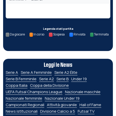
Nessun dato per questa giornata.
Legenda stati partita
Da giocare
In corso
Sospesa
Rinviata
Terminata
Leggi le News
Serie A
Serie A Femminile
Serie A2 Élite
Serie B Femminile
Serie A2
Serie B
Under 19
Coppa Italia
Coppa della Divisione
UEFA Futsal Champions League
Nazionale maschile
Nazionale femminile
Nazionale Under 19
Campionati Regionali
Attività giovanile
Hall of Fame
News istituzionali
Divisione Calcio a 5
Futsal TV