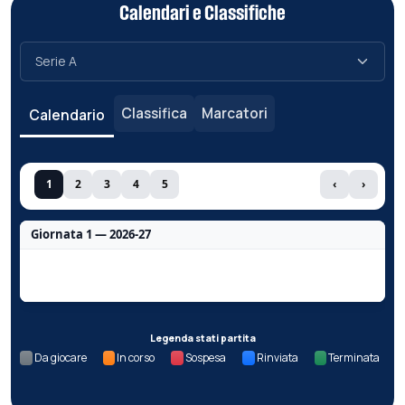
Calendari e Classifiche
Classifica
Marcatori
Calendario
1
2
3
4
5
‹
›
Giornata 1 — 2026-27
Nessun dato per questa giornata.
Legenda stati partita
Da giocare
In corso
Sospesa
Rinviata
Terminata