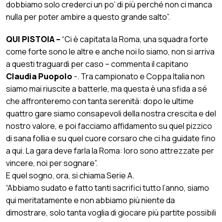
dobbiamo solo crederci un po’ di più perché non ci manca
nulla per poter ambire a questo grande salto”.
QUI PISTOIA –
“Ci è capitata la Roma, una squadra forte
come forte sono le altre e anche noi lo siamo, non si arriva
a questi traguardi per caso – commenta il capitano
Claudia Puopolo
-. Tra campionato e Coppa Italia non
siamo mai riuscite a batterle, ma questa è una sfida a sé
che affronteremo con tanta serenità: dopo le ultime
quattro gare siamo consapevoli della nostra crescita e del
nostro valore, e poi facciamo affidamento su quel pizzico
di sana follia e su quel cuore corsaro che ci ha guidate fino
a qui. La gara deve farla la Roma: loro sono attrezzate per
vincere, noi per sognare”.
E quel sogno, ora, si chiama Serie A.
“Abbiamo sudato e fatto tanti sacrifici tutto l’anno, siamo
qui meritatamente e non abbiamo più niente da
dimostrare, solo tanta voglia di giocare più partite possibili