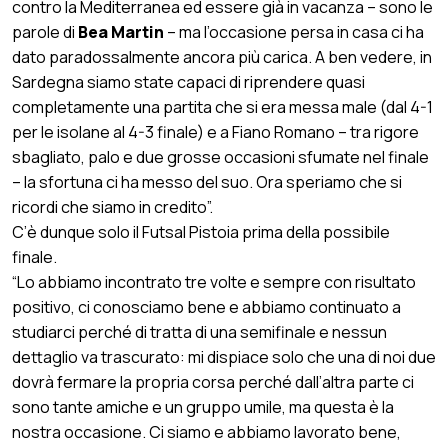
contro la Mediterranea ed essere già in vacanza – sono le
parole di
Bea Martin
– ma l’occasione persa in casa ci ha
dato paradossalmente ancora più carica. A ben vedere, in
Sardegna siamo state capaci di riprendere quasi
completamente una partita che si era messa male (dal 4-1
per le isolane al 4-3 finale) e a Fiano Romano – tra rigore
sbagliato, palo e due grosse occasioni sfumate nel finale
– la sfortuna ci ha messo del suo. Ora speriamo che si
ricordi che siamo in credito”.
C’è dunque solo il Futsal Pistoia prima della possibile
finale.
“Lo abbiamo incontrato tre volte e sempre con risultato
positivo, ci conosciamo bene e abbiamo continuato a
studiarci perché di tratta di una semifinale e nessun
dettaglio va trascurato: mi dispiace solo che una di noi due
dovrà fermare la propria corsa perché dall’altra parte ci
sono tante amiche e un gruppo umile, ma questa è la
nostra occasione. Ci siamo e abbiamo lavorato bene,