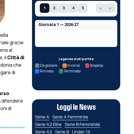
1
2
3
4
5
‹
›
Giornata 1 — 2026-27
ella
Nessun dato per questa giornata.
inale grazie
cena al
, il
Città di
Legenda stati partita
edonia che
Da giocare
In corso
Sospesa
Rinviata
Terminata
 gare di
urso
.
a difendere
Leggi le News
oni di
Serie A
Serie A Femminile
Serie A2 Élite
Serie B Femminile
Serie A2
Serie B
Under 19