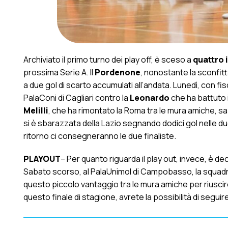
Archiviato il primo turno dei play off, è sceso a
quattro 
prossima Serie A. Il
Pordenone
, nonostante la sconfitt
a due gol di scarto accumulati all’andata. Lunedì, con fisc
PalaConi di Cagliari contro la
Leonardo
che ha battuto i
Melilli
, che ha rimontato la Roma tra le mura amiche, s
si è sbarazzata della Lazio segnando dodici gol nelle due 
ritorno ci consegneranno le due finaliste.
PLAYOUT
– Per quanto riguarda il play out, invece, è 
Sabato scorso, al PalaUnimol di Campobasso, la squadra 
questo piccolo vantaggio tra le mura amiche per riuscire
questo finale di stagione, avrete la possibilità di seguire 