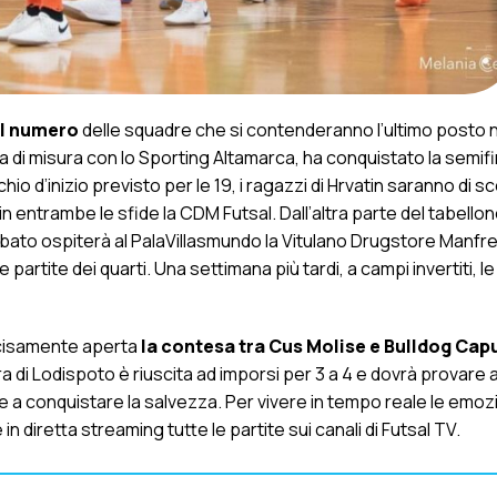
il numero
delle squadre che si contenderanno l’ultimo posto n
a di misura con lo Sporting Altamarca, ha conquistato la semif
hio d’inizio previsto per le 19, i ragazzi di Hrvatin saranno di s
n entrambe le sfide la CDM Futsal. Dall’altra parte del tabellone
abato ospiterà al PalaVillasmundo la Vitulano Drugstore Manfr
partite dei quarti. Una settimana più tardi, a campi invertiti, le
decisamente aperta
la contesa tra Cus Molise e Bulldog Cap
di Lodispoto è riuscita ad imporsi per 3 a 4 e dovrà provare 
 a conquistare la salvezza. Per vivere in tempo reale le emozi
in diretta streaming tutte le partite sui canali di Futsal TV.