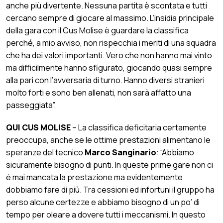
anche più divertente. Nessuna partita è scontata e tutti
cercano sempre di giocare al massimo. L’insidia principale
della gara con il Cus Molise è guardare la classifica
perché, a mio avviso, non rispecchia i meriti di una squadra
che ha dei valori importanti. Vero che non hanno mai vinto
ma difficilmente hanno sfigurato, giocando quasi sempre
alla pari con l’avversaria di turno. Hanno diversi stranieri
molto forti e sono ben allenati, non sarà affatto una
passeggiata”.
QUI CUS MOLISE
– La classifica deficitaria certamente
preoccupa, anche se le ottime prestazioni alimentano le
speranze del tecnico
Marco Sanginario
: “Abbiamo
sicuramente bisogno di punti. In queste prime gare non ci
è mai mancata la prestazione ma evidentemente
dobbiamo fare di più. Tra cessioni ed infortuni il gruppo ha
perso alcune certezze e abbiamo bisogno di un po’ di
tempo per oleare a dovere tutti i meccanismi. In questo