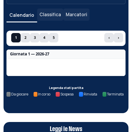
Classifica
Marcatori
Calendario
1
2
3
4
5
‹
›
Giornata 1 — 2026-27
Nessun dato per questa giornata.
Legenda stati partita
Da giocare
In corso
Sospesa
Rinviata
Terminata
Leggi le News