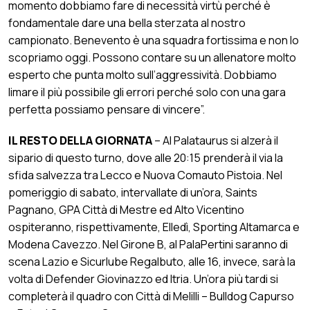
momento dobbiamo fare di necessità virtù perché è
fondamentale dare una bella sterzata al nostro
campionato. Benevento è una squadra fortissima e non lo
scopriamo oggi. Possono contare su un allenatore molto
esperto che punta molto sull’aggressività. Dobbiamo
limare il più possibile gli errori perché solo con una gara
perfetta possiamo pensare di vincere”.
IL RESTO DELLA GIORNATA
– Al Palataurus si alzerà il
sipario di questo turno, dove alle 20:15 prenderà il via la
sfida salvezza tra Lecco e Nuova Comauto Pistoia. Nel
pomeriggio di sabato, intervallate di un’ora, Saints
Pagnano, GPA Città di Mestre ed Alto Vicentino
ospiteranno, rispettivamente, Elledì, Sporting Altamarca e
Modena Cavezzo. Nel Girone B, al PalaPertini saranno di
scena Lazio e Sicurlube Regalbuto, alle 16, invece, sarà la
volta di Defender Giovinazzo ed Itria. Un’ora più tardi si
completerà il quadro con Città di Melilli – Bulldog Capurso