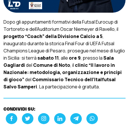
Dopo gli appuntamenti formativi della Futsal Eurocup di
Tortoreto e dell’Auditorium Oscar Niemeyer di Ravello, il
progetto “Coach” della Divisione Calcio a 5
,
inaugurato durante la storica Final Four di UEFA Futsal
Champions League di Pesaro, prosegue nel mese di luglio
in Sicilia: si terrà
sabato 11
, alle
ore 9
, presso la
Sala
Gagliardi
del
Comune di Noto
, il
clinic “Il lavoro in
Nazionale: metodologia, organizzazione e principi
di gioco”
del
Commissario Tecnico dell’Italfutsal
Salvo Samperi
. La partecipazione è gratuita.
CONDIVIDI SU: