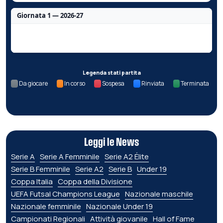
Giornata 1 — 2026-27
Nessun dato per questa giornata.
Legenda stati partita
Da giocare
In corso
Sospesa
Rinviata
Terminata
Leggi le News
Serie A
Serie A Femminile
Serie A2 Élite
Serie B Femminile
Serie A2
Serie B
Under 19
Coppa Italia
Coppa della Divisione
UEFA Futsal Champions League
Nazionale maschile
Nazionale femminile
Nazionale Under 19
Campionati Regionali
Attività giovanile
Hall of Fame