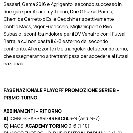
Sassari, Gema 2016 e Agrigento, secondo successo in
due gare per Academy Torino, Due G Futsal Parma,
Chemiba Cerreto d’Esi e Cecchina rispettivamente
contro Macs, Vigor Fucecchio, Miglianisport e Rivo
Subasio; sconfitta indolore per il DV Venafro con il Futsal
Barra, a cui non basta il 4-3 esterno del secondo
confronto. All’orizzonte i tre triangolari del secondo turno,
che assegneranno altrettanti pass per accedere al futsal
nazionale.
FASE NAZIONALE PLAYOFF PROMOZIONE SERIE B –
PRIMO TURNO
ABBINAMENTI – RITORNO
A)
ICHNOS SASSARI-
BRESCIA
3-9 (and. 9-7)
C)
MACS-
ACADEMY TORINO
0-6 (1-10)