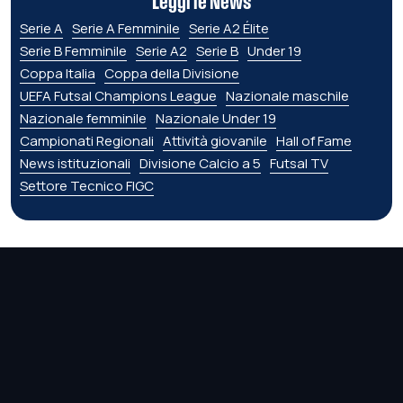
Leggi le News
Serie A
Serie A Femminile
Serie A2 Élite
Serie B Femminile
Serie A2
Serie B
Under 19
Coppa Italia
Coppa della Divisione
UEFA Futsal Champions League
Nazionale maschile
Nazionale femminile
Nazionale Under 19
Campionati Regionali
Attività giovanile
Hall of Fame
News istituzionali
Divisione Calcio a 5
Futsal TV
Settore Tecnico FIGC