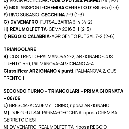
D)
VIGOR FUCECCHIO-
DUE G FUTSAL PARMA
1-4 (1-2)
E)
MIGLIANISPORT-
CHEMIBA CERRETO D’ESI
3-5 (1-3)
F)
RIVO SUBASIO-
CECCHINA
7-9 (1-3)
G) DV VENAFRO
-FUTSAL BARRA 3-4 (4-2)
H) REAL MOLFETTA
-GEMA 2016 3-1 (2-3)
I) REGGIO CALABRIA
-AGRIGENTO FUTSAL 7-2 (2-6)
TRIANGOLARE
B)
CUS TRENTO-PALMANOVA 2-2, ARZIGNANO-CUS
TRENTO 5-0, PALMANOVA-ARZIGNANO 4-4
Classifica:
ARZIGNANO 4 punti
, PALMANOVA 2, CUS
TRENTO 1
SECONDO TURNO – TRIANGOLARI – PRIMA GIORNATA
– 06/06
L)
BRESCIA-ACADEMY TORINO, riposa ARZIGNANO
M)
DUE G FUTSAL PARMA-CECCHINA, riposa CHEMIBA
CERRETO D’ESI
N)
DV VENAFRO-REAL MOLFETTA, riposa REGGIO