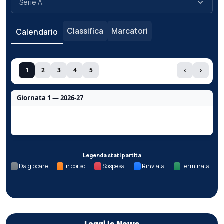
Classifica
Marcatori
Calendario
1
2
3
4
5
‹
›
Giornata 1 — 2026-27
Nessun dato per questa giornata.
Legenda stati partita
Da giocare
In corso
Sospesa
Rinviata
Terminata