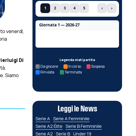
1
2
3
4
5
‹
›
Giornata 1 — 2026-27
to venerdì,
Nessun dato per questa giornata.
ria
ierluigi Di
Legenda stati partita
Da giocare
In corso
Sospesa
tà,
Rinviata
Terminata
te. Siamo
Leggi le News
Serie A
Serie A Femminile
Serie A2 Élite
Serie B Femminile
Serie A2
Serie B
Under 19