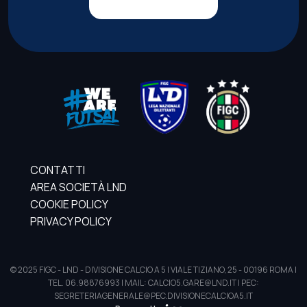
CONTATTI
AREA SOCIETÀ LND
COOKIE POLICY
PRIVACY POLICY
© 2025 FIGC - LND - DIVISIONE CALCIO A 5 | VIALE TIZIANO, 25 - 00196 ROMA |
TEL. 06.98876993 | MAIL: CALCIO5.GARE@LND.IT | PEC:
SEGRETERIAGENERALE@PEC.DIVISIONECALCIOA5.IT