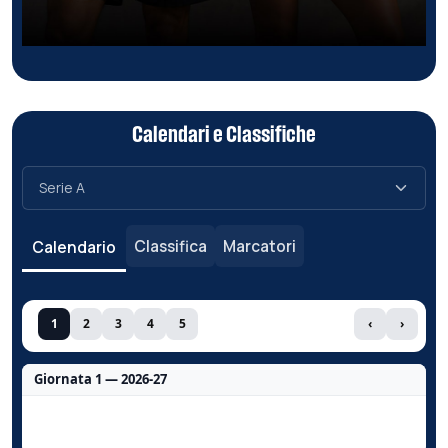
Calendari e Classifiche
Classifica
Marcatori
Calendario
1
2
3
4
5
‹
›
Giornata 1 — 2026-27
Nessun dato per questa giornata.