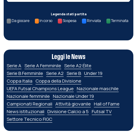
Legenda stati partita
Da giocare
In corso
Sospesa
Rinviata
Terminata
Leggi le News
Serie A
Serie A Femminile
Serie A2 Élite
Serie B Femminile
Serie A2
Serie B
Under 19
Coppa Italia
Coppa della Divisione
UEFA Futsal Champions League
Nazionale maschile
Nazionale femminile
Nazionale Under 19
Campionati Regionali
Attività giovanile
Hall of Fame
News istituzionali
Divisione Calcio a 5
Futsal TV
Settore Tecnico FIGC