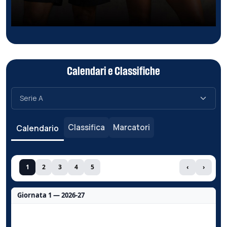
Calendari e Classifiche
Classifica
Marcatori
Calendario
1
2
3
4
5
‹
›
Giornata 1 — 2026-27
Nessun dato per questa giornata.