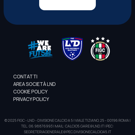
CONTATTI
AREA SOCIETÀ LND
COOKIE POLICY
PRIVACY POLICY
© 2025 FIGC - LND - DIVISIONE CALCIO A 5 | VIALE TIZIANO, 25 - 00196 ROMA |
TEL. 06.98876993 | MAIL: CALCIO5.GARE@LND.IT | PEC:
SEGRETERIAGENERALE@PEC.DIVISIONECALCIOA5.IT