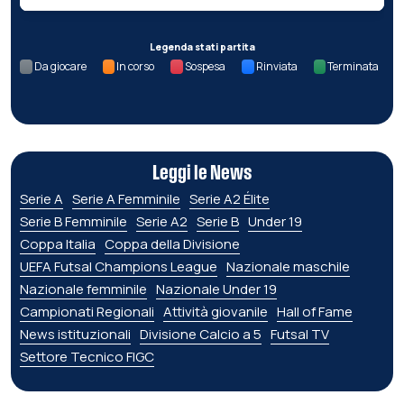
Legenda stati partita
Da giocare
In corso
Sospesa
Rinviata
Terminata
Leggi le News
Serie A
Serie A Femminile
Serie A2 Élite
Serie B Femminile
Serie A2
Serie B
Under 19
Coppa Italia
Coppa della Divisione
UEFA Futsal Champions League
Nazionale maschile
Nazionale femminile
Nazionale Under 19
Campionati Regionali
Attività giovanile
Hall of Fame
News istituzionali
Divisione Calcio a 5
Futsal TV
Settore Tecnico FIGC