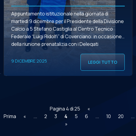
Appuntamento istituzionale nella giornata di
martedì 9 dicembre per il Presidente della Divisione
Calcio a 5 Stefano Castiglia al Centro Tecnico
Federale “Luigi Ridolfi” di Coverciano: in occasione
della riunione prenatalizia con i Delegati
Assembleari LND, il numero uno di Viale Tiziano ha
incontrato nella location simbolo dello sport italiano
9 DICEMBRE 2025
LEGGI TUTTO
il Presidente della FIGC Gabriele […]
Pagina 4 di 25
«
Prima
«
...
2
3
4
5
6
...
10
20
...
»