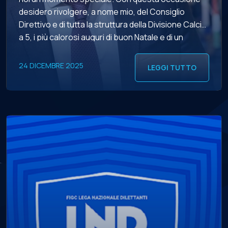
desidero rivolgere, a nome mio, del Consiglio
Direttivo e di tutta la struttura della Divisione Calcio
a 5, i più calorosi auguri di buon Natale e di un
sereno e felice anno nuovo all’intero mondo del
futsal. Sono trascorsi sedici mesi […]
24 DICEMBRE 2025
LEGGI TUTTO