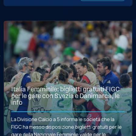
Italia Femminile: biglietti gratuiti FIGC
per le gare con Svezia e Danimarca, le
info
La Divisione Calcio a 5 informa le società che la
FIGC ha messo disposizione biglietti gratuiti per le
gare della Nazionale Femminile valide per le