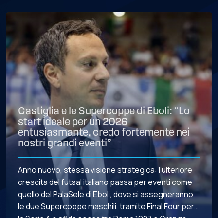
Castiglia e le Supercoppe di Eboli: “Lo
start ideale per un 2026
entusiasmante, credo fortemente nei
nostri grandi eventi”
Anno nuovo, stessa visione strategica: l’ulteriore
crescita del futsal italiano passa per eventi come
quello del PalaSele di Eboli, dove si assegneranno
le due Supercoppe maschili, tramite Final Four per