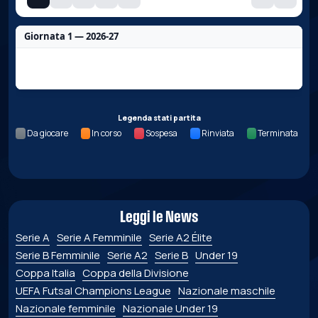
Giornata 1 — 2026-27
Nessun dato per questa giornata.
Legenda stati partita
Da giocare
In corso
Sospesa
Rinviata
Terminata
Leggi le News
Serie A
Serie A Femminile
Serie A2 Élite
Serie B Femminile
Serie A2
Serie B
Under 19
Coppa Italia
Coppa della Divisione
UEFA Futsal Champions League
Nazionale maschile
Nazionale femminile
Nazionale Under 19