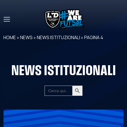
Skip to main content
HOME
»
NEWS
»
NEWS ISTITUZIONALI
»
PAGINA 4
NEWS ISTITUZIONALI
Search Button
SEARCH
FOR: