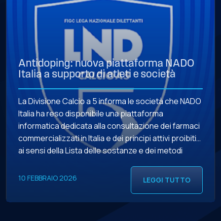
Antidoping: nuova piattaforma NADO
Italia a supporto di atleti e società
La Divisione Calcio a 5 informa le società che NADO
Italia ha reso disponibile una piattaforma
informatica dedicata alla consultazione dei farmaci
commercializzati in Italia e dei principi attivi proibiti
ai sensi della Lista delle sostanze e dei metodi
proibiti della World Anti-Doping Agency (WADA). La
piattaforma è stata sviluppata con l’obiettivo di
10 FEBBRAIO 2026
LEGGI TUTTO
supportare gli atleti […]