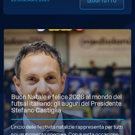
LEGGI TUTTO
Buon Natale e felice 2026 al mondo del
futsal italiano: gli auguri del Presidente
Stefano Castiglia
L’inizio delle festività natalizie rappresenta per tutti
noi un momento speciale. Con questa occasione