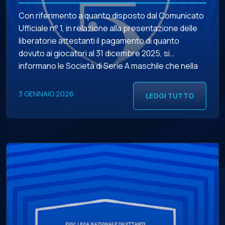
Con riferimento a quanto disposto dal Comunicato
Ufficiale n° 1, in relazione alla presentazione delle
liberatorie attestanti il pagamento di quanto
dovuto ai giocatori al 31 dicembre 2025, si
informano le Società di Serie A maschile che nella
specifica Area Società del Portale Servizi LND è
stata inserita la sezione relativa alle liberatorie. In
3 GENNAIO 2026
LEGGI TUTTO
tale […]