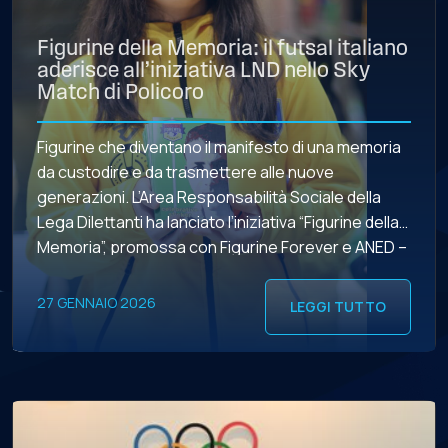
Figurine della Memoria: il futsal italiano
aderisce all’iniziativa LND nello Sky
Match di Policoro
Figurine che diventano il manifesto di una memoria
da custodire e da trasmettere alle nuove
generazioni. L’Area Responsabilità Sociale della
Lega Dilettanti ha lanciato l’iniziativa “Figurine della
Memoria”, promossa con Figurine Forever e ANED –
Associazione Nazionale Ex Deportati nei campi
nazisti, che continua ad arricchirsi di nuove storie e
27 GENNAIO 2026
LEGGI TUTTO
testimonianze. FIGURINE DELLA MEMORIA – […]