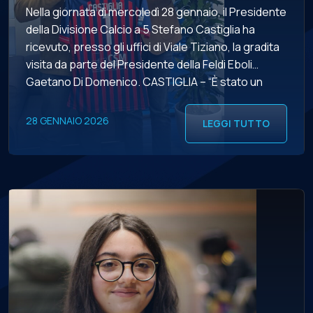
Nella giornata di mercoledì 28 gennaio, il Presidente
della Divisione Calcio a 5 Stefano Castiglia ha
ricevuto, presso gli uffici di Viale Tiziano, la gradita
visita da parte del Presidente della Feldi Eboli
Gaetano Di Domenico. CASTIGLIA – “È stato un
vero piacere ricevere il Presidente Di Domenico,
con ancora ben vivo il ricordo del […]
28 GENNAIO 2026
LEGGI TUTTO