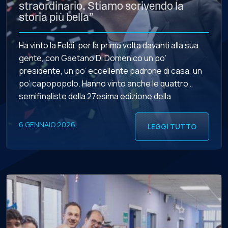
straordinario. Stiamo scrivendo la
storia più bella”
Ha vinto la Feldi, per la prima volta davanti alla sua
gente, con Gaetano Di Domenico un po’
presidente, un po’ eccellente padrone di casa, un
po’ capopopolo. Hanno vinto anche le quattro
semifinaliste della 27esima edizione della
Supercoppa, una Final Four dagli altissimi contenuti,
di livello. Il trionfo del primo evento del 2026, però,
6 GENNAIO 2026
LEGGI TUTTO
[…]