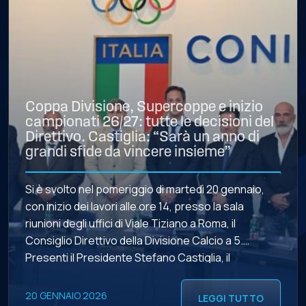
Coppa Divisione, Supercoppe e inizio
campionati 26/27: tutte le decisioni del
Direttivo. Castiglia: “Sarà un anno di
grandi sfide da vincere insieme”
Si è svolto nel pomeriggio di martedì 20 gennaio,
con inizio dei lavori alle ore 14, presso la sala
riunioni degli uffici di Viale Tiziano a Roma, il
Consiglio Direttivo della Divisione Calcio a 5.
Presenti il Presidente Stefano Castiglia, il
Vicepresidente Vicario Leonardo Todaro, il
Vicepresidente Andrea Farabini, i Consiglieri Ugo
20 GENNAIO 2026
LEGGI TUTTO