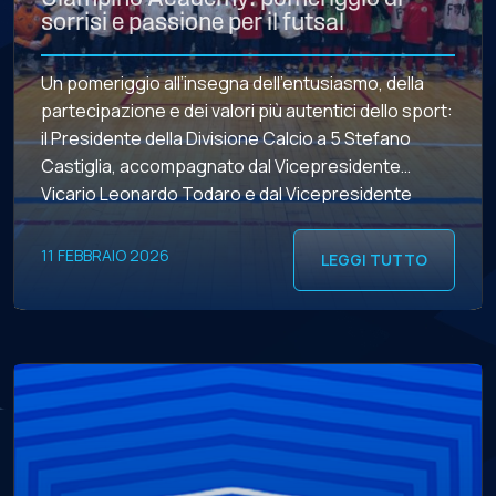
sorrisi e passione per il futsal
Un pomeriggio all’insegna dell’entusiasmo, della
partecipazione e dei valori più autentici dello sport:
il Presidente della Divisione Calcio a 5 Stefano
Castiglia, accompagnato dal Vicepresidente
Vicario Leonardo Todaro e dal Vicepresidente
Andrea Farabini, ha fatto visita al Real Ciampino
Academy, vivendo da vicino l’energia e la gioia dei
11 FEBBRAIO 2026
LEGGI TUTTO
tanti bambini della scuola calcio a 5 […]