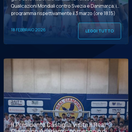
Qualicazioni Mondiali contro Svezia e Danimarca, in
programma rispettivamente il 3 marzo (ore 18.15)
allo Stadio Oreste Granillo di Reggio Calabria e il 7
marzo (ore 18.15) allo Stadio Romeo […]
18 FEBBRAIO 2026
LEGGI TUTTO
Il Presidente Castiglia visita il Real
Ciampino Academy: pomeriggio di