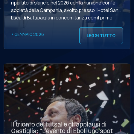
ripartito di slancio nel 2026 con la riunione con le
società della Campania, svolto presso l’Hotel San
Luca di Battipaglia in concomitanza con il primo
grande evento del nuovo anno solare, le
Supercoppe maschili di Eboli. All’incontro hanno […]
7 GENNAIO 2026
LEGGI TUTTO
Il trionfo del futsal e gli applausi di
Castiglia: “L’evento di Eboli uno spot