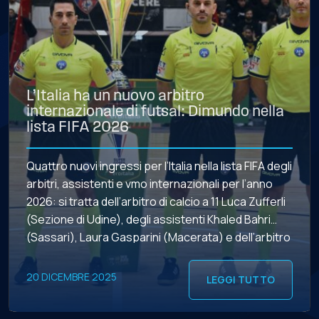
L’Italia ha un nuovo arbitro
internazionale di futsal: Dimundo nella
lista FIFA 2026
Quattro nuovi ingressi per l’Italia nella lista FIFA degli
arbitri, assistenti e vmo internazionali per l’anno
2026: si tratta dell’arbitro di calcio a 11 Luca Zufferli
(Sezione di Udine), degli assistenti Khaled Bahri
(Sassari), Laura Gasparini (Macerata) e dell’arbitro
di futsal Antonio Dimundo (Molfetta), che si
aggiunge ai confermati Giulio Colombin, Nicola
20 DICEMBRE 2025
LEGGI TUTTO
Maria Manzione, Chiara Perona e […]