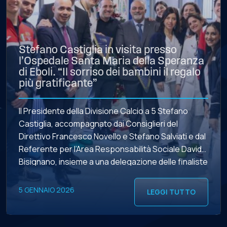
Stefano Castiglia in visita presso
l’Ospedale Santa Maria della Speranza
di Eboli. “Il sorriso dei bambini il regalo
più gratificante”
Il Presidente della Divisione Calcio a 5 Stefano
Castiglia, accompagnato dai Consiglieri del
Direttivo Francesco Novello e Stefano Salviati e dal
Referente per l’Area Responsabilità Sociale Davide
Bisignano, insieme a una delegazione delle finaliste
della Supercoppa di Eboli – il Presidente Gaetano Di
Domenico e Vincenzo Caponigro per la Feldi,
5 GENNAIO 2026
LEGGI TUTTO
Lorenzo Manservigi per la Covei […]