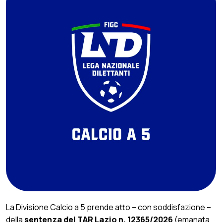
La Divisione Calcio a 5 prende atto – con soddisfazione –
della
sentenza del TAR Lazio n. 12365/2026
(emanata