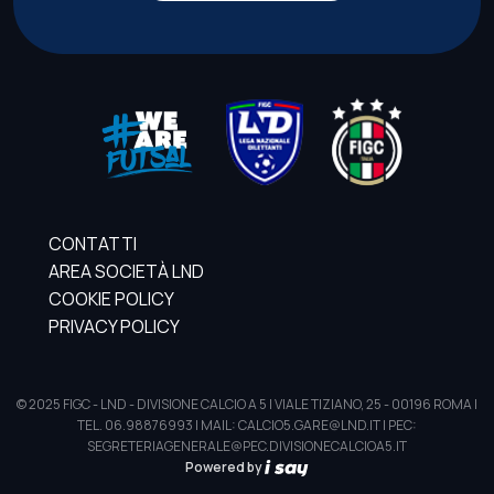
CONTATTI
AREA SOCIETÀ LND
COOKIE POLICY
PRIVACY POLICY
© 2025 FIGC - LND - DIVISIONE CALCIO A 5 | VIALE TIZIANO, 25 - 00196 ROMA |
TEL. 06.98876993 | MAIL: CALCIO5.GARE@LND.IT | PEC:
SEGRETERIAGENERALE@PEC.DIVISIONECALCIOA5.IT
Powered by