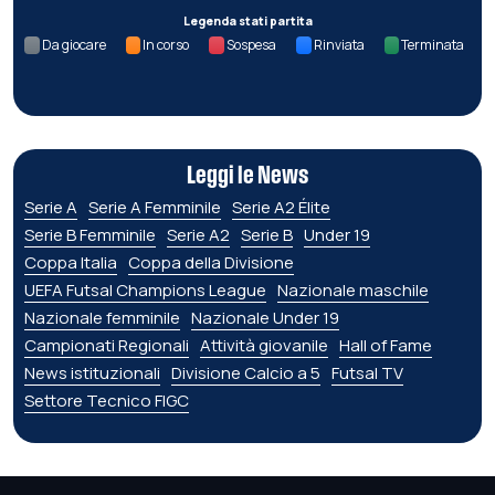
Legenda stati partita
Da giocare
In corso
Sospesa
Rinviata
Terminata
Leggi le News
Serie A
Serie A Femminile
Serie A2 Élite
Serie B Femminile
Serie A2
Serie B
Under 19
Coppa Italia
Coppa della Divisione
UEFA Futsal Champions League
Nazionale maschile
Nazionale femminile
Nazionale Under 19
Campionati Regionali
Attività giovanile
Hall of Fame
News istituzionali
Divisione Calcio a 5
Futsal TV
Settore Tecnico FIGC