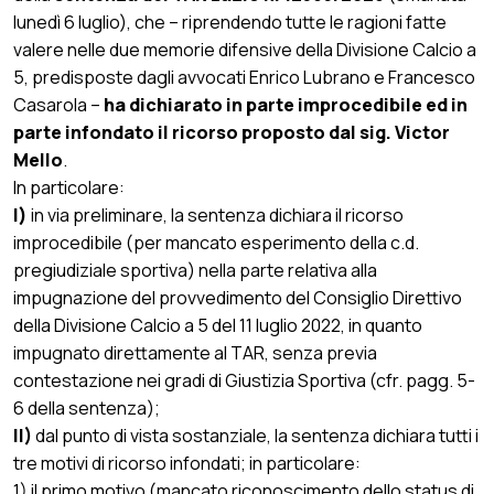
lunedì 6 luglio), che – riprendendo tutte le ragioni fatte
valere nelle due memorie difensive della Divisione Calcio a
5, predisposte dagli avvocati Enrico Lubrano e Francesco
Casarola –
ha dichiarato in parte improcedibile ed in
parte infondato il ricorso proposto dal sig. Victor
Mello
.
In particolare:
I)
in via preliminare, la sentenza dichiara il ricorso
improcedibile (per mancato esperimento della c.d.
pregiudiziale sportiva) nella parte relativa alla
impugnazione del provvedimento del Consiglio Direttivo
della Divisione Calcio a 5 del 11 luglio 2022, in quanto
impugnato direttamente al TAR, senza previa
contestazione nei gradi di Giustizia Sportiva (cfr. pagg. 5-
6 della sentenza);
II)
dal punto di vista sostanziale, la sentenza dichiara tutti i
tre motivi di ricorso infondati; in particolare:
1) il primo motivo (mancato riconoscimento dello status di