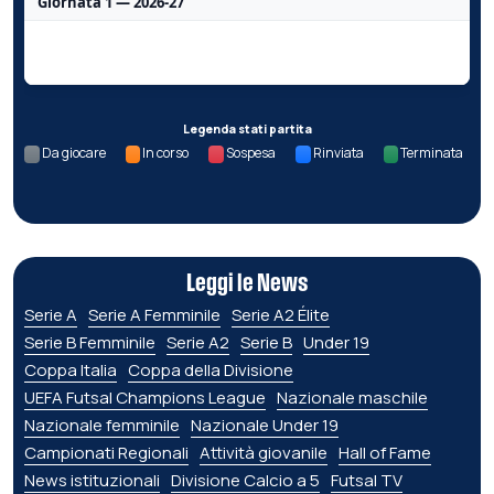
Giornata 1 — 2026-27
Nessun dato per questa giornata.
Legenda stati partita
Da giocare
In corso
Sospesa
Rinviata
Terminata
Leggi le News
Serie A
Serie A Femminile
Serie A2 Élite
Serie B Femminile
Serie A2
Serie B
Under 19
Coppa Italia
Coppa della Divisione
UEFA Futsal Champions League
Nazionale maschile
Nazionale femminile
Nazionale Under 19
Campionati Regionali
Attività giovanile
Hall of Fame
News istituzionali
Divisione Calcio a 5
Futsal TV