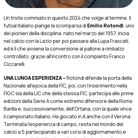
Un triste commiato in questo 2024 che volge al termine. Il
futsal italiano piange la scomparsa di
Emilio Rotondi
, uno
dei pionieri della disciplina: nato nel marzo del 1957, inizia
nel calcio con la Lazio per poi passare alla Lupa Frascati,
ed è lì che avviene la conversione al pallone a rimbalzo
controllato, grazie all’incontro con il compianto Franco
Ciccarelli.
UNA LUNGA ESPERIENZA –
Rotondi difende la porta della
Nazionale all’epoca della FIC, poi, con l’inserimento nella
FIGC sia della LIC che della stessa FIC, partecipa alle prime
edizioni della Serie A come estremo difensore della Roma
Barilla e, successivamente, dell’Ortana, con la quale vince
il campionato italiano. Ha giocato in A anche con il Verona.
Terminata l’esperienza di campo, resta nel mondo del
calcio a 5 partecipando a vari corsi di aggiornamento e