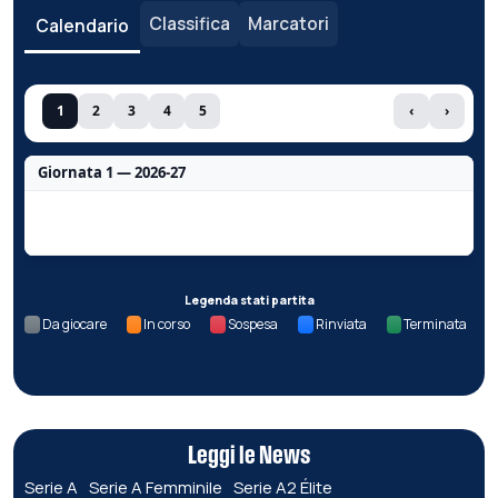
Classifica
Marcatori
Calendario
1
2
3
4
5
‹
›
Giornata 1 — 2026-27
Nessun dato per questa giornata.
Legenda stati partita
Da giocare
In corso
Sospesa
Rinviata
Terminata
Leggi le News
Serie A
Serie A Femminile
Serie A2 Élite