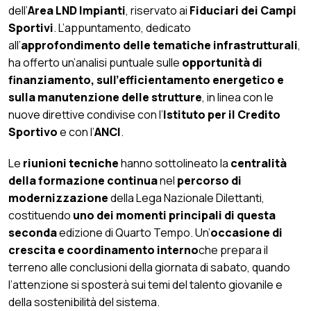
dell’
Area LND Impianti
, riservato ai
Fiduciari dei Campi
Sportivi
. L’appuntamento, dedicato
all’
approfondimento delle tematiche infrastrutturali
,
ha offerto un’analisi puntuale sulle
opportunità di
finanziamento, sull’efficientamento energetico e
sulla manutenzione delle strutture
, in linea con le
nuove direttive condivise con l’
Istituto per il Credito
Sportivo
e con l’
ANCI
.
Le
riunioni tecniche
hanno sottolineato la
centralità
della formazione continua
nel
percorso di
modernizzazione
della Lega Nazionale Dilettanti,
costituendo
uno dei momenti principali
di questa
seconda
edizione di Quarto Tempo. Un’
occasione di
crescita e
coordinamento interno
che prepara il
terreno alle conclusioni della giornata di sabato, quando
l’attenzione si sposterà sui temi del talento giovanile e
della sostenibilità del sistema.