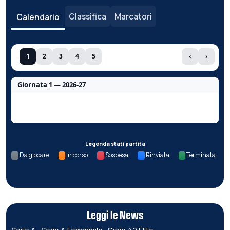
Classifica
Marcatori
Calendario
1
2
3
4
5
‹
›
Giornata 1 — 2026-27
Nessun dato per questa giornata.
Legenda stati partita
Da giocare
In corso
Sospesa
Rinviata
Terminata
Leggi le News