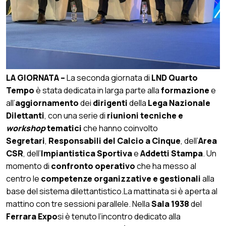
LA GIORNATA –
La seconda giornata di
LND Quarto
Tempo
è stata dedicata in larga parte alla
formazione
e
all’
aggiornamento
dei
dirigenti
della
Lega Nazionale
Dilettanti
, con una serie di
riunioni tecniche e
workshop
tematici
che hanno coinvolto
Segretari
,
Responsabili del Calcio a Cinque
, dell’
Area
CSR
, dell’
Impiantistica Sportiva
e
Addetti Stampa
. Un
momento di
confronto operativo
che ha messo al
centro le
competenze organizzative e gestionali
alla
base del sistema dilettantistico.
La mattinata si è aperta al
mattino con tre sessioni parallele. Nella
Sala 1938
del
Ferrara Expo
si è tenuto l’incontro dedicato alla