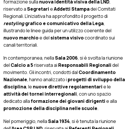
formazione sulla
nuova identità visiva della LND
,
riservato a
Segretari
e
Addetti Stampa
dei Comitati
Regionali. L’iniziativa ha approfondito il progetto di
restyling
grafico e comunicativo della Lega
,
illustrando le linee guida per un utilizzo coerente del
nuovo marchio
e del
sistema visivo
coordinato sui
canali territoriali.
In contemporanea, nella
Sala 2006
, si è svolta la riunione
del
Calcio a 5
riservata ai
Responsabili Regionali
del
movimento. Gli incontri, condotti dal
Coordinamento
Nazionale
, hanno analizzato i
progetti di sviluppo della
disciplina
, le
nuove direttive regolamentari
e le
attività dei tornei interregionali
, con uno spazio
dedicato alla
formazione dei giovani dirigenti
e alla
promozione della disciplina nelle scuole
.
Nel pomeriggio, nella
Sala 1934
, si è tenuta la riunione
dell’
Area CSR LND
, riservata ai
Referenti Regionali