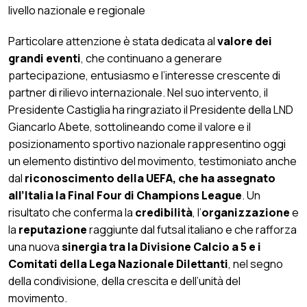
livello nazionale e regionale
Particolare attenzione è stata dedicata al
valore dei
grandi eventi
, che continuano a generare
partecipazione, entusiasmo e l’interesse crescente di
partner di rilievo internazionale. Nel suo intervento, il
Presidente Castiglia ha ringraziato il Presidente della LND
Giancarlo Abete, sottolineando come il valore e il
posizionamento sportivo nazionale rappresentino oggi
un elemento distintivo del movimento, testimoniato anche
dal
riconoscimento della UEFA, che ha assegnato
all’Italia la Final Four di Champions League
. Un
risultato che conferma la
credibilità
, l’
organizzazione
e
la
reputazione
raggiunte dal futsal italiano e che rafforza
una nuova
sinergia tra la Divisione Calcio a 5 e i
Comitati della Lega Nazionale Dilettanti
, nel segno
della condivisione, della crescita e dell’unità del
movimento.