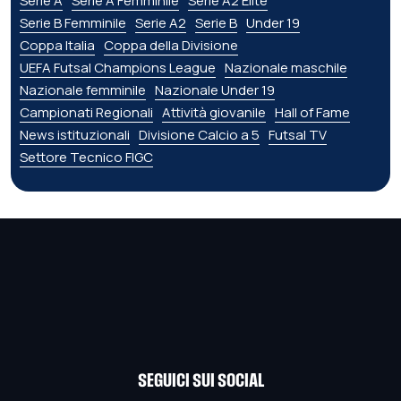
Serie A
Serie A Femminile
Serie A2 Élite
Serie B Femminile
Serie A2
Serie B
Under 19
Coppa Italia
Coppa della Divisione
UEFA Futsal Champions League
Nazionale maschile
Nazionale femminile
Nazionale Under 19
Campionati Regionali
Attività giovanile
Hall of Fame
News istituzionali
Divisione Calcio a 5
Futsal TV
Settore Tecnico FIGC
SEGUICI SUI SOCIAL