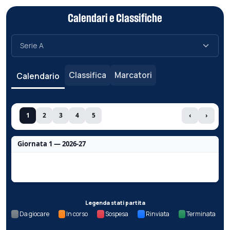
Calendari e Classifiche
Classifica
Marcatori
Calendario
1
2
3
4
5
‹
›
Giornata 1 — 2026-27
Nessun dato per questa giornata.
Legenda stati partita
Da giocare
In corso
Sospesa
Rinviata
Terminata