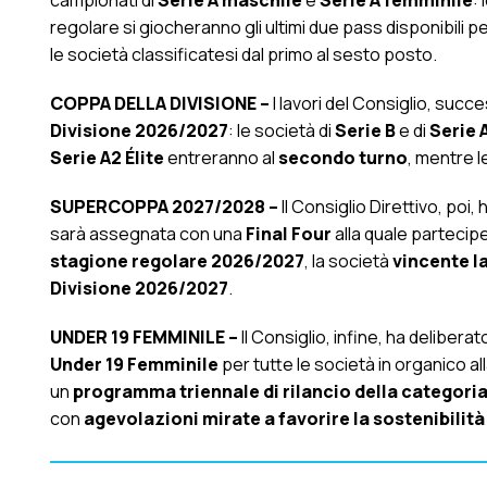
campionati di
Serie A maschile
e
Serie A femminile
:
regolare si giocheranno gli ultimi due pass disponibili p
le società classificatesi dal primo al sesto posto.
COPPA DELLA DIVISIONE –
I lavori del Consiglio, succ
Divisione 2026/2027
: le società di
Serie B
e di
Serie 
Serie A2 Élite
entreranno al
secondo turno
, mentre l
SUPERCOPPA 2027/2028 –
Il Consiglio Direttivo, poi,
sarà assegnata con una
Final Four
alla quale partecip
stagione regolare 2026/2027
, la società
vincente l
Divisione 2026/2027
.
UNDER 19 FEMMINILE –
Il Consiglio, infine, ha deliberato
Under 19 Femminile
per tutte le società in organico al
un
programma triennale di rilancio della categori
con
agevolazioni mirate a favorire la sostenibilità 