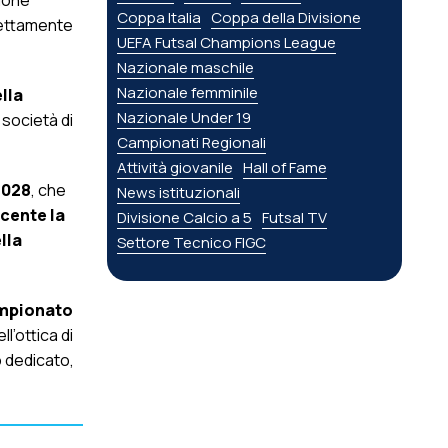
gione
Coppa Italia
Coppa della Divisione
irettamente
UEFA Futsal Champions League
Nazionale maschile
Nazionale femminile
lla
Nazionale Under 19
e società di
Campionati Regionali
Attività giovanile
Hall of Fame
2028
, che
News istituzionali
cente la
Divisione Calcio a 5
Futsal TV
lla
Settore Tecnico FIGC
ampionato
ll’ottica di
o dedicato,