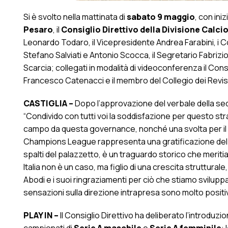
Si è svolto nella mattinata di
sabato 9 maggio
, con iniz
Pesaro
, il
Consiglio Direttivo della Divisione Calcio
Leonardo Todaro, il Vicepresidente Andrea Farabini, i Co
Stefano Salviati e Antonio Scocca, il Segretario Fabrizio
Scarcia; collegati in modalità di videoconferenza il Cons
Francesco Catenacci e il membro del Collegio dei Revis
CASTIGLIA –
Dopo l’approvazione del verbale della sedu
“Condivido con tutti voi la soddisfazione per questo st
campo da questa governance, nonché una svolta per il futs
Champions League rappresenta una gratificazione del si
spalti del palazzetto, è un traguardo storico che meritia
Italia non è un caso, ma figlio di una crescita strutturale
Abodi e i suoi ringraziamenti per ciò che stiamo svilupp
sensazioni sulla direzione intrapresa sono molto positiv
PLAY IN –
Il Consiglio Direttivo ha deliberato l’introduzi