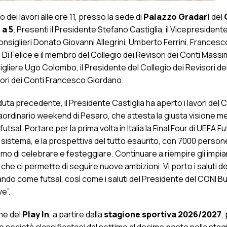
io dei lavori alle ore 11, presso la sede di
Palazzo Gradari
del
 a 5
. Presenti il Presidente Stefano Castiglia, il Vicepresidente
nsiglieri Donato Giovanni Allegrini, Umberto Ferrini, Francesc
 Di Felice e il membro del Collegio dei Revisori dei Conti Massi
igliere Ugo Colombo, il Presidente del Collegio dei Revisori de
ori dei Conti Francesco Giordano.
ta precedente, il Presidente Castiglia ha aperto i lavori del C
raordinario weekend di Pesaro, che attesta la giusta visione m
al. Portare per la prima volta in Italia la Final Four di UEFA Fu
stema, e la prospettiva del tutto esaurito, con 7000 persone
mo di celebrare e festeggiare. Continuare a riempire gli impiant
, che ci permette di seguire nuove ambizioni. Vi porto i saluti de
ando come futsal, così come i saluti del Presidente del CONI Buo
e”.
one del
Play In
, a partire dalla
stagione sportiva 2026/2027
, 