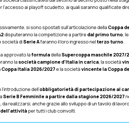
 le società classificatesi dal settimo al decimo posto nella sta
er l’accesso ai playoff scudetto, ai quali saranno qualificate d
essivamente, si sono spostati sull’articolazione della
Coppa de
A2
disputeranno la competizione a partire
dal primo turno
, l
e società di
Serie A
faranno il loro ingresso nel
terzo turno
.
 ha approvato la
formula
della
Supercoppa maschile 2027/
eranno la
società campione d’Italia in carica
, la società
vin
a Coppa Italia 2026/2027
e la società
vincente la Coppa de
 l’introduzione dell’
obbligatorietà di partecipazione al c
la
Serie B Femminile a partire dalla stagione 2026/2027
ne
a
, da realizzarsi, anche grazie allo sviluppo di un tavolo di lavor
dell’attività
per tutti i club coinvolti.