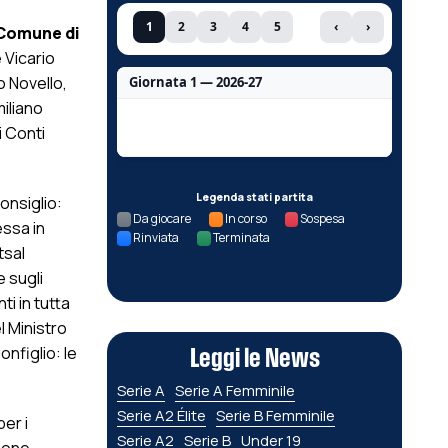
1
2
3
4
5
‹
›
Comune di
 Vicario
o Novello,
Giornata 1 — 2026-27
miliano
Nessun dato per questa giornata.
i Conti
Legenda stati partita
onsiglio:
Da giocare
In corso
Sospesa
essa in
Rinviata
Terminata
tsal
 sugli
i in tutta
l Ministro
nfiglio: le
Leggi le News
Serie A
Serie A Femminile
Serie A2 Élite
Serie B Femminile
per i
Serie A2
Serie B
Under 19