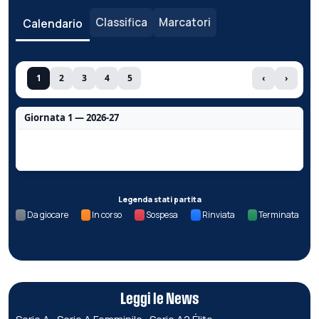
Classifica
Marcatori
Calendario
1
2
3
4
5
‹
›
Giornata 1 — 2026-27
Nessun dato per questa giornata.
Legenda stati partita
Da giocare
In corso
Sospesa
Rinviata
Terminata
Leggi le News