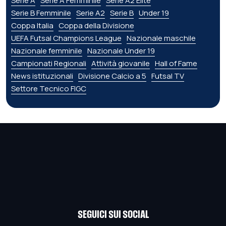
Serie A
Serie A Femminile
Serie A2 Élite
Serie B Femminile
Serie A2
Serie B
Under 19
Coppa Italia
Coppa della Divisione
UEFA Futsal Champions League
Nazionale maschile
Nazionale femminile
Nazionale Under 19
Campionati Regionali
Attività giovanile
Hall of Fame
News istituzionali
Divisione Calcio a 5
Futsal TV
Settore Tecnico FIGC
SEGUICI SUI SOCIAL