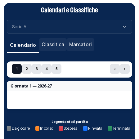
Calendari e Classifiche
Classifica
Marcatori
Calendario
1
2
3
4
5
‹
›
Giornata 1 — 2026-27
Nessun dato per questa giornata.
Legenda stati partita
Da giocare
In corso
Sospesa
Rinviata
Terminata