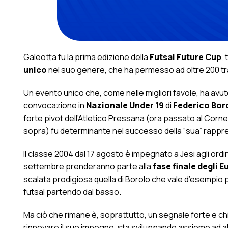
Galeotta fu la prima edizione della
Futsal Future Cup
, 
unico
nel suo genere, che ha permesso ad oltre 200 tra
Un evento unico che, come nelle migliori favole, ha avuto
convocazione in
Nazionale Under 19
di
Federico Bor
forte pivot dell’Atletico Pressana (ora passato al Corn
sopra) fu determinante nel successo della “sua” rappres
Il classe 2004 dal 17 agosto è impegnato a Jesi agli or
settembre prenderanno parte alla
fase finale degli 
scalata prodigiosa quella di Borolo che vale d’esempio p
futsal partendo dal basso.
Ma ciò che rimane è, soprattutto, un segnale forte e chi
rinnovare il suo impegno, sta sviluppando assieme ad a