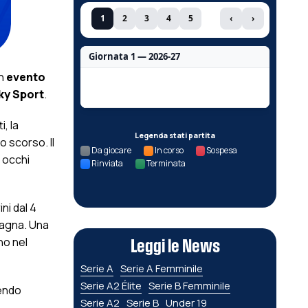
1
2
3
4
5
‹
›
Giornata 1 — 2026-27
Un
evento
Nessun dato per questa giornata.
ky Sport
.
i, la
Legenda stati partita
o scorso. Il
Da giocare
In corso
Sospesa
 occhi
Rinviata
Terminata
ini dal 4
pagna. Una
no nel
Leggi le News
Serie A
Serie A Femminile
Serie A2 Élite
Serie B Femminile
lendo
Serie A2
Serie B
Under 19