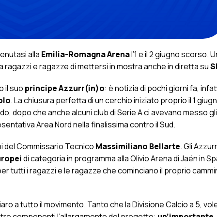
tenutasi alla
Emilia-Romagna Arena
l’1 e il 2 giugno scorso. 
 ragazzi e ragazze di mettersi in mostra anche in diretta su
S
 il suo
principe Azzurr(in)o
: è notizia di pochi giorni fa, infatt
olo
. La chiusura perfetta di un cerchio iniziato proprio il 1 giugn
edo, dopo che anche alcuni club di Serie A ci avevano messo gli
entativa Area Nord nella finalissima contro il Sud.
dini del Commissario Tecnico
Massimiliano Bellarte
. Gli Azzurr
Europei
di categoria in programma alla Olivio Arena di Jaén in S
er tutti i ragazzi e le ragazze che cominciano il proprio cammi
aro a tutto il movimento. Tanto che la Divisione Calcio a 5, vo
ltre componenti l’allargamento del progetto:
un’importante