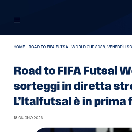
Skip to main content
HOME
»
ROAD TO FIFA FUTSAL WORLD CUP 2028, VENERDÌ I SO
Road to FIFA Futsal W
sorteggi in diretta st
L’Italfutsal è in prima
18 GIUGNO 2026