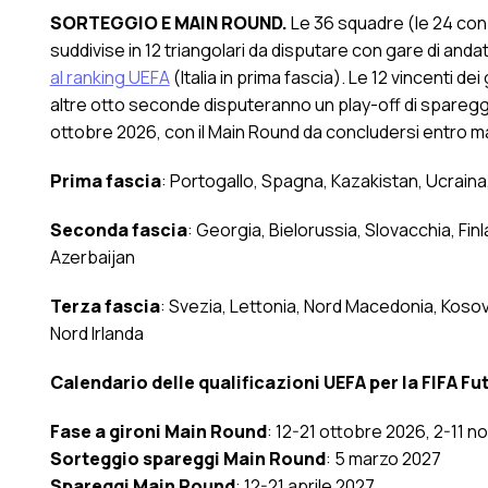
SORTEGGIO E MAIN ROUND.
Le 36 squadre (le 24 con 
suddivise in 12 triangolari da disputare con gare di anda
al ranking
UEFA
(Italia in prima fascia). Le 12 vincenti dei
altre otto seconde disputeranno un play-off di spareggi
ottobre 2026, con il Main Round da concludersi entro m
Prima fascia
: Portogallo, Spagna, Kazakistan, Ucraina, 
Seconda fascia
: Georgia, Bielorussia, Slovacchia, Fi
Azerbaijan
Terza fascia
: Svezia, Lettonia, Nord Macedonia, Kosov
Nord Irlanda
Calendario delle qualificazioni UEFA per la FIFA F
Fase a gironi Main Round
: 12-21 ottobre 2026, 2-11
Sorteggio spareggi Main Round
: 5 marzo 2027
Spareggi Main Round
: 12-21 aprile 2027