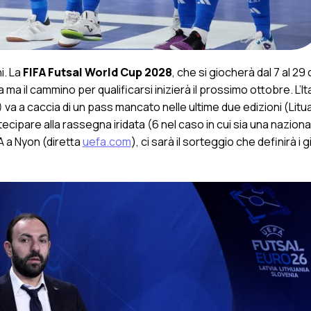
i. La
FIFA Futsal World Cup 2028
, che si giocherà dal 7 al 29
 il cammino per qualificarsi inizierà il prossimo ottobre. L’Ital
 va a caccia di un pass mancato nelle ultime due edizioni (Litu
ipare alla rassegna iridata (6 nel caso in cui sia una nazion
A a Nyon (diretta
uefa.com
), ci sarà il sorteggio che definirà i g