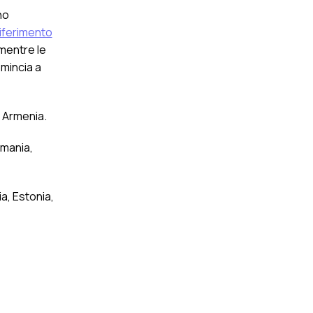
no
iferimento
 mentre le
omincia a
, Armenia.
rmania,
a, Estonia,