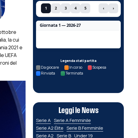
1
2
3
4
5
‹
›
Giornata 1 — 2026-27
 ottobre
Nessun dato per questa giornata.
ia, la cui
ania 2021 e
ale UEFA
Legenda stati partita
ironi del
Da giocare
In corso
Sospesa
Rinviata
Terminata
Leggi le News
Serie A
Serie A Femminile
Serie A2 Élite
Serie B Femminile
Serie A2
Serie B
Under 19