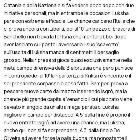
Catania e della Nazionale si fa vedere poco dopo con due
iniziative personali, ma in entrambe le occasioni Luksha
para con estrema efficacia. Le chance caricano l’Italia che
ci prova ancora con Liberti, poi al 10’ un pezzo di bravura di
Barichello non trova la fortuna che meriterebbe: dopo
aver lasciato sul posto l’avversario il suo ‘scavetto’
sull’uscita di Luksha manca di centimetri il bersaglio
grosso. Nella ripresa si gioca quasi esclusivamente nella
metà campo difensiva della Bielorussia che però punisce
in contropiede: al 10’ la ripartenza di Krikun è vincente e il
sorprendente sorpasso è cosa fatta. Samperi prova a
pescare nuove carte dal mazzo inserendo Isgrò, ma la
chance più grande capita a Venancio il cui piazzato viene
deviato in angolo da un’altra mega parata di Luksha,
migliore in campo per distacco. A 5’ dalla fine è proprio il
nuovo entrato Isgrò ad avere una chance, ma Luksha,
anche qui, non si fa sorprendere. A 3’ dalla fine è De
Oliveira ad avere forse la palla buona, ma nonostante il