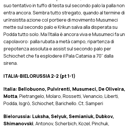
suo tentativo in tuffo di testa sul secondo palo la palla non
entra ancora. Sembra tutto stregato, quando al termine di
un’insistita azione col portiere di movimento Musumeci
mette sul secondo palo e Krikun salva alla disperata su
Podda tutto solo. Ma l’Italia è ancora viva e Musumeci fa un
capolavoro: palla rubata a metà campo, ripartenza di
prepotenza assoluta e assist sul secondo palo per
Schiochet che fa esplodere il Pala Catania a 70’’ dalla
sirena.
ITALIA-BIELORUSSIA 2-2 (pt 1-1)
Italia: Bellobuono, Pulvirenti, Musumeci, De Oliveira,
Motta
, Pietrangelo, Molaro, Rossetti, Venancio, Liberti,
Podda, Isgrò, Schiochet, Barichello. Ct. Samperi
Bielorussia: Luksha, Selyuk, Semianiuk, Dubkov,
Shimanovski
, Antonov, Scherbich, Kozel, Pinchuk,