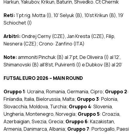
Harkun, Yakubov, Krikun, Baturin, Shvedko. Ct Chernik
Reti:
1’pt rig. Motta (I), 10’ Selyuk (B), 10’st Krikun (B), 19’
Schiochet (I)
Arbitri:
Ondrej Cerny (CZE), Jan Kresta (CZE), Filip,
Nesnera (CZE); Crono: Zanfino (ITA)
Note:
ammoniti Pinchuk (B) al 7’pt, De Oliveira (I) al 12’,
Shimanovski (B) all’8’st, Pulvirenti (I) e Dubkov (B) al 20’
FUTSAL EURO 2026 – MAIN ROUND
Gruppo 1
: Ucraina, Romania, Germania, Cipro;
Gruppo 2
:
Finlandia, Italia, Bielorussia, Malta;
Gruppo 3
: Polonia,
Slovacchia, Moldova, Turchia;
Gruppo 4
: Slovenia,
Ungheria, Montenegro, Norvegia;
Gruppo 5
: Croazia,
Azerbaigian, Svezia, Grecia;
Gruppo 6
: Kazakistan,
Armenia, Danimarca, Albania;
Gruppo 7
: Portogallo, Paesi