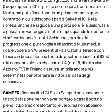
Pala Catania finisce 2-2, con gli Azzurri che vanno avanti 1-
0 dopo appena 30’’ di partita con il rigore trasformato da
Motta, ma poi si ‘incartano’ in un primo tempo troppo
contratto in cui subiscono il pari di Selyuk al 10’. Nella
ripresa, anche se si gioca a una porta sola, è la Bielorussia
a passare in vantaggio a metà tempo: quando le speranze
si affievoliscono è il gol di Schiochet, grazie alla
progressione di pura voglia e all’assist di Musumeci, a
ridare voce ai 2476 presenti al Pala Catania. Finisce con
l’amaro in bocca per una festa di futsal non riuscita al 100%
e la consapevolezza che martedì 4 (ore 18, diretta Vivo
Azzurro TV) in Finlandia servirà un’Italia ancora più
determinata per ottenere la vittoria in casa degli
scandinavi.
SAMPERI
fine partita il Ct Salvo Samperi non nasconde
l’insoddisfazione per non aver portato a casa il bottino
pieno: “Abbiamo creato tanto, è vero, ma non abbiamo
vinto e l’obiettivo erano i tre punti. Vuol dire che c’è