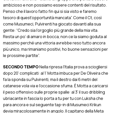
ambizioso e non possiamo essere contenti del risultato.
Penso che il lavoro fatto fin qui si sia visto e faremo
tesoro di quest’opportunità mancata”. Come il Ct, così
come Musumeci, Pulvirenti ha giocato davanti alla sua
gente: “Credo sia l’orgoglio più grande della mia vita.
Resta un po’ di amaro in bocca, non ce la siamo goduta al
massimo perché una vittoria avrebbe reso tutto ancora
più unico, ma rimaniamo positivi, ho buone sensazioni per
le prossime partite”.
SECONDO TEMPO
Nella ripresa l’Italia prova a sciogliersi
dopo 20’ complicati: al 1’ Motta imbuca per De Oliveira che
fa la sponda su Pulvirenti, ma il destro dai 6 metri del
catanese vola via e l’occasione sfuma. È Motta a caricarsi
il peso offensivo sulle proprie spalle: al 3’ il suo dribbling
ubriacante in fascia lo porta a tu per tu con Luksha che
para ancora e sul seguente tap-in di Musumeci Krikun
devia miracolosamente in angolo. Il capitano della Meta