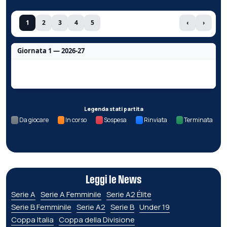
1
2
3
4
5
‹
›
Giornata 1 — 2026-27
Nessun dato per questa giornata.
Legenda stati partita
Da giocare
In corso
Sospesa
Rinviata
Terminata
Leggi le News
Serie A
Serie A Femminile
Serie A2 Élite
Serie B Femminile
Serie A2
Serie B
Under 19
Coppa Italia
Coppa della Divisione