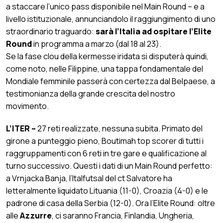
a staccare l’unico pass disponibile nel Main Round – e a
livello istituzionale, annunciandolo il raggiungimento di uno
straordinario traguardo:
sarà l’Italia ad ospitare l’Elite
Round
in programma a marzo (dal 18 al 23).
Se la fase clou della kermesse iridata si disputerà quindi,
come noto, nelle Filippine, una tappa fondamentale del
Mondiale femminile passerà con certezza dal Belpaese, a
testimonianza della grande crescita del nostro
movimento.
L’ITER –
27 reti realizzate, nessuna subita. Primato del
girone a punteggio pieno, Boutimah top scorer di tutti i
raggruppamenti con 6 reti in tre gare e qualificazione al
turno successivo. Questi i dati di un Main Round perfetto:
a Vrnjacka Banja, l’Italfutsal del ct Salvatore ha
letteralmente liquidato Lituania (11-0), Croazia (4-0) e le
padrone di casa della Serbia (12-0). Ora l’Elite Round: oltre
alle
Azzurre
, ci saranno Francia, Finlandia, Ungheria,