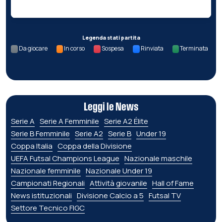
Legenda stati partita
Da giocare
In corso
Sospesa
Rinviata
Terminata
Leggi le News
Serie A
Serie A Femminile
Serie A2 Élite
Serie B Femminile
Serie A2
Serie B
Under 19
Coppa Italia
Coppa della Divisione
UEFA Futsal Champions League
Nazionale maschile
Nazionale femminile
Nazionale Under 19
Campionati Regionali
Attività giovanile
Hall of Fame
News istituzionali
Divisione Calcio a 5
Futsal TV
Settore Tecnico FIGC