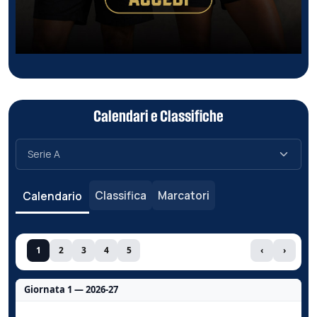
Calendari e Classifiche
Classifica
Marcatori
Calendario
1
2
3
4
5
‹
›
Giornata 1 — 2026-27
Nessun dato per questa giornata.