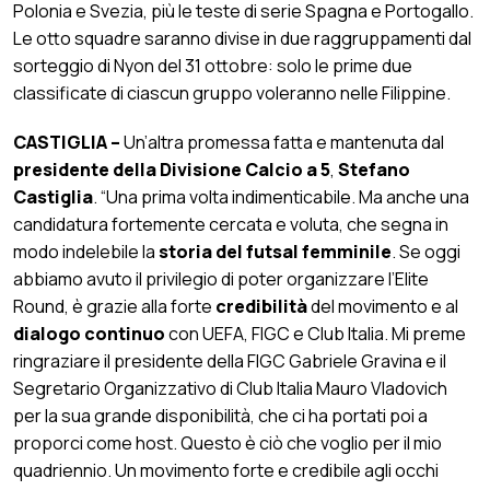
Polonia e Svezia, più le teste di serie Spagna e Portogallo.
Le otto squadre saranno divise in due raggruppamenti dal
sorteggio di Nyon del 31 ottobre: solo le prime due
classificate di ciascun gruppo voleranno nelle Filippine.
CASTIGLIA –
Un’altra promessa fatta e mantenuta dal
presidente della Divisione Calcio a 5
,
Stefano
Castiglia
. “Una prima volta indimenticabile. Ma anche una
candidatura fortemente cercata e voluta, che segna in
modo indelebile la
storia del futsal femminile
. Se oggi
abbiamo avuto il privilegio di poter organizzare l’Elite
Round, è grazie alla forte
credibilità
del movimento e al
dialogo continuo
con UEFA, FIGC e Club Italia. Mi preme
ringraziare il presidente della FIGC Gabriele Gravina e il
Segretario Organizzativo di Club Italia Mauro Vladovich
per la sua grande disponibilità, che ci ha portati poi a
proporci come host. Questo è ciò che voglio per il mio
quadriennio. Un movimento forte e credibile agli occhi