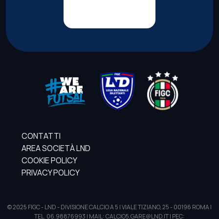
CONTATTI
AREA SOCIETÀ LND
COOKIE POLICY
PRIVACY POLICY
© 2025 FIGC - LND - DIVISIONE CALCIO A 5 | VIALE TIZIANO, 25 - 00196 ROMA |
TEL. 06.98876993 | MAIL: CALCIO5.GARE@LND.IT | PEC: