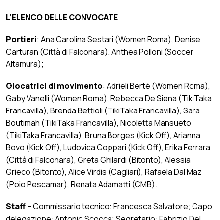
L’ELENCO DELLE CONVOCATE
Portieri
: Ana Carolina Sestari (Women Roma), Denise
Carturan (Città di Falconara), Anthea Polloni (Soccer
Altamura);
Giocatrici di movimento
: Adrieli Berté (Women Roma),
Gaby Vanelli (Women Roma), Rebecca De Siena (TikiTaka
Francavilla), Brenda Bettioli (TikiTaka Francavilla), Sara
Boutimah (TikiTaka Francavilla), Nicoletta Mansueto
(TikiTaka Francavilla), Bruna Borges (Kick Off), Arianna
Bovo (Kick Off), Ludovica Coppari (Kick Off), Erika Ferrara
(Città di Falconara), Greta Ghilardi (Bitonto), Alessia
Grieco (Bitonto), Alice Virdis (Cagliari), Rafaela Dal’Maz
(Poio Pescamar), Renata Adamatti (CMB).
Staff
– Commissario tecnico: Francesca Salvatore; Capo
delegazione: Antonio Scocca; Segretario: Fabrizio Del