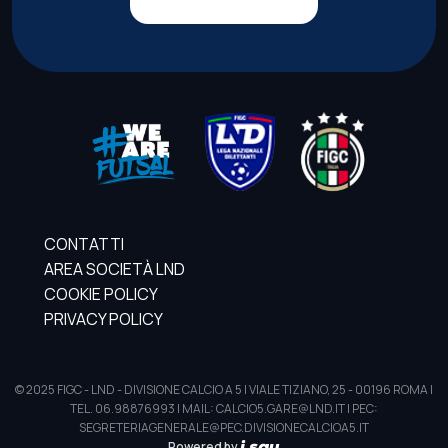
CONTATTI
AREA SOCIETÀ LND
COOKIE POLICY
PRIVACY POLICY
© 2025 FIGC - LND - DIVISIONE CALCIO A 5 | VIALE TIZIANO, 25 - 00196 ROMA |
TEL. 06.98876993 | MAIL: CALCIO5.GARE@LND.IT | PEC:
SEGRETERIAGENERALE@PEC.DIVISIONECALCIOA5.IT
Powered by