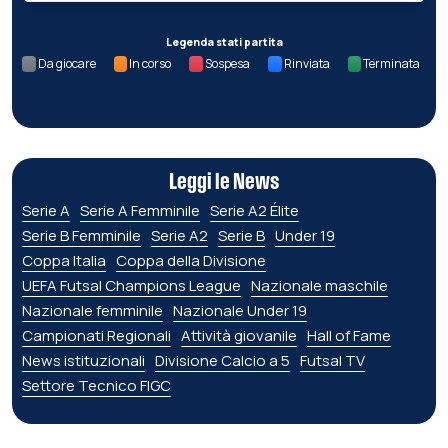
Legenda stati partita
Da giocare
In corso
Sospesa
Rinviata
Terminata
Leggi le News
Serie A
Serie A Femminile
Serie A2 Élite
Serie B Femminile
Serie A2
Serie B
Under 19
Coppa Italia
Coppa della Divisione
UEFA Futsal Champions League
Nazionale maschile
Nazionale femminile
Nazionale Under 19
Campionati Regionali
Attività giovanile
Hall of Fame
News istituzionali
Divisione Calcio a 5
Futsal TV
Settore Tecnico FIGC