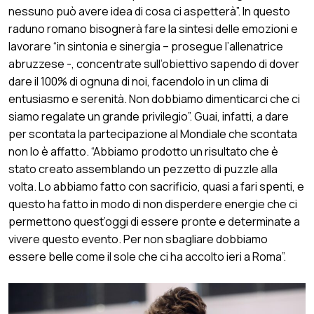
nessuno può avere idea di cosa ci aspetterà”. In questo
raduno romano bisognerà fare la sintesi delle emozioni e
lavorare “in sintonia e sinergia – prosegue l’allenatrice
abruzzese -, concentrate sull’obiettivo sapendo di dover
dare il 100% di ognuna di noi, facendolo in un clima di
entusiasmo e serenità. Non dobbiamo dimenticarci che ci
siamo regalate un grande privilegio”. Guai, infatti, a dare
per scontata la partecipazione al Mondiale che scontata
non lo è affatto. “Abbiamo prodotto un risultato che è
stato creato assemblando un pezzetto di puzzle alla
volta. Lo abbiamo fatto con sacrificio, quasi a fari spenti, e
questo ha fatto in modo di non disperdere energie che ci
permettono quest’oggi di essere pronte e determinate a
vivere questo evento. Per non sbagliare dobbiamo
essere belle come il sole che ci ha accolto ieri a Roma”.