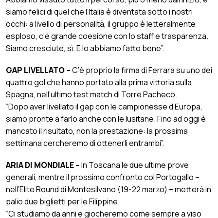
siamo felici di quel che l’ltalia è diventata sotto i nostri
occhi: a livello di personalità, il gruppo è letteralmente
esploso, c’è grande coesione con lo staff e trasparenza.
Siamo cresciute, sì. E lo abbiamo fatto bene”.
GAP LIVELLATO –
C’è proprio la firma di Ferrara su uno dei
quattro gol che hanno portato alla prima vittoria sulla
Spagna, nell’ultimo test match di Torre Pacheco.
“Dopo aver livellato il gap con le campionesse d’Europa,
siamo pronte a farlo anche con le lusitane. Fino ad oggi è
mancato il risultato, non la prestazione: la prossima
settimana cercheremo di ottenerli entrambi”.
ARIA DI MONDIALE –
In Toscana le due ultime prove
generali, mentre il prossimo confronto col Portogallo –
nell’Elite Round di Montesilvano (19-22 marzo) – metterà in
palio due biglietti per le Filippine.
“Ci studiamo da anni e giocheremo come sempre a viso