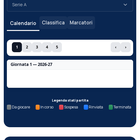
Classifica
Marcatori
Calendario
1
2
3
4
5
‹
›
Giornata 1 — 2026-27
Nessun dato per questa giornata.
Legenda stati partita
Da giocare
In corso
Sospesa
Rinviata
Terminata