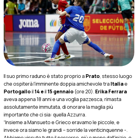
Il suo primo raduno è stato proprio a
Prato
, stesso luogo
che ospiterà l’imminente doppia amichevole tra
Italia
e
Portogallo
il
14 e
il
15 gennaio
(ore 20).
Erika Ferrara
aveva appena 18 anni e una voglia pazzesca, rimasta
assolutamente immutata, di onorare la maglia più
importante che ci sia: quella Azzurra.
“Insieme a Mansueto e Grieco eravamo le piccole, e
invece ora siamo le grandi – sorride la venticinquenne -.
Abbiamo vissuto tutto il percorso, più o meno dall’inizio, e