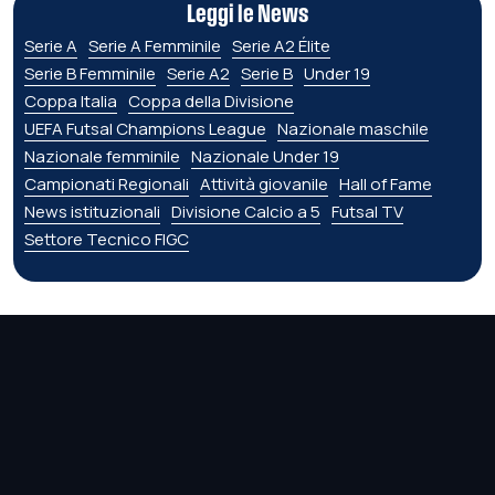
Leggi le News
Serie A
Serie A Femminile
Serie A2 Élite
Serie B Femminile
Serie A2
Serie B
Under 19
Coppa Italia
Coppa della Divisione
UEFA Futsal Champions League
Nazionale maschile
Nazionale femminile
Nazionale Under 19
Campionati Regionali
Attività giovanile
Hall of Fame
News istituzionali
Divisione Calcio a 5
Futsal TV
Settore Tecnico FIGC