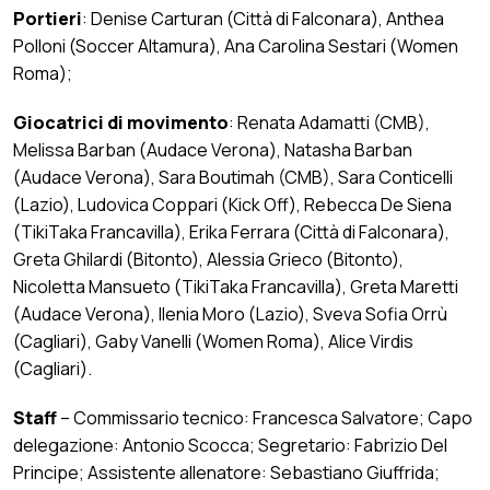
Portieri
: Denise Carturan (Città di Falconara), Anthea
Polloni (Soccer Altamura), Ana Carolina Sestari (Women
Roma);
Giocatrici di movimento
: Renata Adamatti (CMB),
Melissa Barban (Audace Verona), Natasha Barban
(Audace Verona), Sara Boutimah (CMB), Sara Conticelli
(Lazio), Ludovica Coppari (Kick Off), Rebecca De Siena
(TikiTaka Francavilla), Erika Ferrara (Città di Falconara),
Greta Ghilardi (Bitonto), Alessia Grieco (Bitonto),
Nicoletta Mansueto (TikiTaka Francavilla), Greta Maretti
(Audace Verona), Ilenia Moro (Lazio), Sveva Sofia Orrù
(Cagliari), Gaby Vanelli (Women Roma), Alice Virdis
(Cagliari).
Staff
– Commissario tecnico: Francesca Salvatore; Capo
delegazione: Antonio Scocca; Segretario: Fabrizio Del
Principe; Assistente allenatore: Sebastiano Giuffrida;