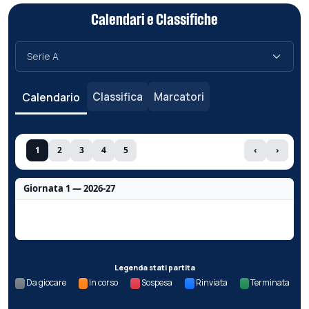
Calendari e Classifiche
Classifica
Marcatori
Calendario
1
2
3
4
5
‹
›
Giornata 1 — 2026-27
Nessun dato per questa giornata.
Legenda stati partita
Da giocare
In corso
Sospesa
Rinviata
Terminata