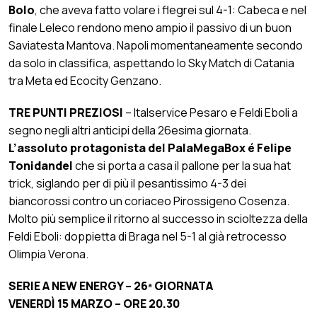
Bolo
, che aveva fatto volare i flegrei sul 4-1: Cabeca e nel
finale Leleco rendono meno ampio il passivo di un buon
Saviatesta Mantova. Napoli momentaneamente secondo
da solo in classifica, aspettando lo Sky Match di Catania
tra Meta ed Ecocity Genzano.
TRE PUNTI PREZIOSI
– Italservice Pesaro e Feldi Eboli a
segno negli altri anticipi della 26esima giornata.
L’assoluto protagonista del PalaMegaBox é Felipe
Tonidandel
che si porta a casa il pallone per la sua hat
trick, siglando per di più il pesantissimo 4-3 dei
biancorossi contro un coriaceo Pirossigeno Cosenza.
Molto più semplice il ritorno al successo in scioltezza della
Feldi Eboli: doppietta di Braga nel 5-1 al già retrocesso
Olimpia Verona.
SERIE A NEW ENERGY – 26ª GIORNATA
VENERDÌ 15 MARZO – ORE 20.30