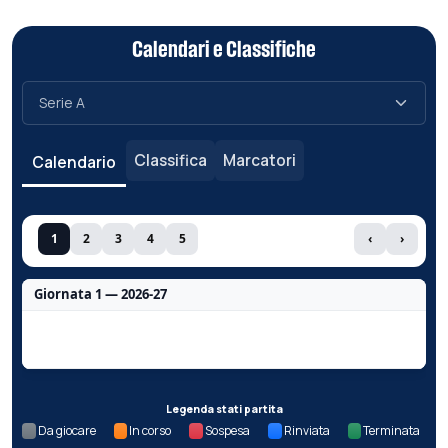
Calendari e Classifiche
Classifica
Marcatori
Calendario
1
2
3
4
5
‹
›
Giornata 1 — 2026-27
Nessun dato per questa giornata.
Legenda stati partita
Da giocare
In corso
Sospesa
Rinviata
Terminata