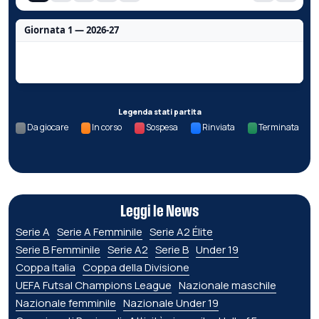
Giornata 1 — 2026-27
Nessun dato per questa giornata.
Legenda stati partita
Da giocare
In corso
Sospesa
Rinviata
Terminata
Leggi le News
Serie A
Serie A Femminile
Serie A2 Élite
Serie B Femminile
Serie A2
Serie B
Under 19
Coppa Italia
Coppa della Divisione
UEFA Futsal Champions League
Nazionale maschile
Nazionale femminile
Nazionale Under 19