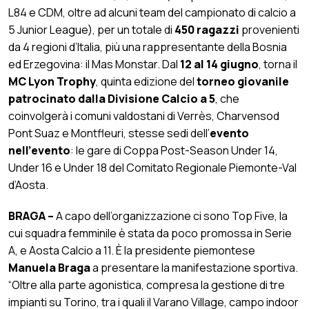
L84 e CDM, oltre ad alcuni team del campionato di calcio a
5 Junior League), per un totale di
450 ragazzi
provenienti
da 4 regioni d’Italia, più una rappresentante della Bosnia
ed Erzegovina: il Mas Monstar. Dal
12 al 14 giugno
, torna il
MC Lyon Trophy
, quinta edizione del
torneo giovanile
patrocinato dalla Divisione Calcio a 5
, che
coinvolgerà i comuni valdostani di Verrès, Charvensod
Pont Suaz e Montfleuri, stesse sedi dell’
evento
nell’evento
: le gare di Coppa Post-Season Under 14,
Under 16 e Under 18 del Comitato Regionale Piemonte-Val
d’Aosta.
BRAGA –
A capo dell’organizzazione ci sono Top Five, la
cui squadra femminile è stata da poco promossa in Serie
A, e Aosta Calcio a 11. È la presidente piemontese
Manuela Braga
a presentare la manifestazione sportiva.
“Oltre alla parte agonistica, compresa la gestione di tre
impianti su Torino, tra i quali il Varano Village, campo indoor