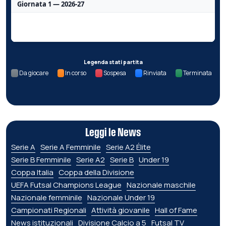
Giornata 1 — 2026-27
Nessun dato per questa giornata.
Legenda stati partita
Da giocare
In corso
Sospesa
Rinviata
Terminata
Leggi le News
Serie A
Serie A Femminile
Serie A2 Élite
Serie B Femminile
Serie A2
Serie B
Under 19
Coppa Italia
Coppa della Divisione
UEFA Futsal Champions League
Nazionale maschile
Nazionale femminile
Nazionale Under 19
Campionati Regionali
Attività giovanile
Hall of Fame
News istituzionali
Divisione Calcio a 5
Futsal TV