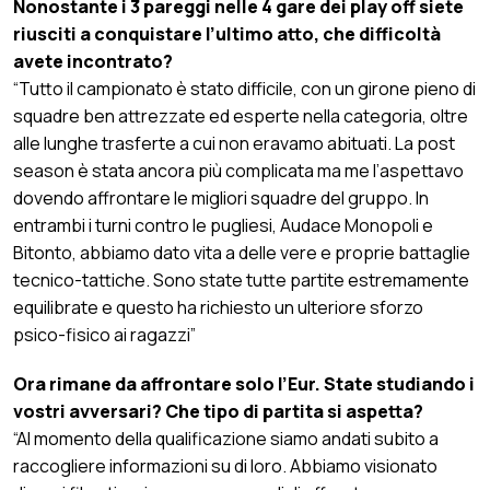
Nonostante i 3 pareggi nelle 4 gare dei play off siete
riusciti a conquistare l’ultimo atto, che difficoltà
avete incontrato?
“Tutto il campionato è stato difficile, con un girone pieno di
squadre ben attrezzate ed esperte nella categoria, oltre
alle lunghe trasferte a cui non eravamo abituati. La post
season è stata ancora più complicata ma me l’aspettavo
dovendo affrontare le migliori squadre del gruppo. In
entrambi i turni contro le pugliesi, Audace Monopoli e
Bitonto, abbiamo dato vita a delle vere e proprie battaglie
tecnico-tattiche. Sono state tutte partite estremamente
equilibrate e questo ha richiesto un ulteriore sforzo
psico-fisico ai ragazzi”
Ora rimane da affrontare solo l’Eur. State studiando i
vostri avversari? Che tipo di partita si aspetta?
“Al momento della qualificazione siamo andati subito a
raccogliere informazioni su di loro. Abbiamo visionato