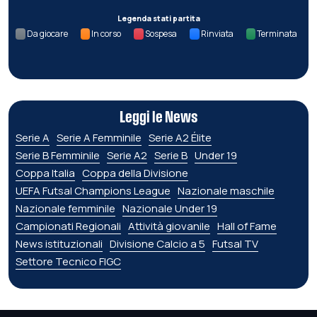
Legenda stati partita
Da giocare
In corso
Sospesa
Rinviata
Terminata
Leggi le News
Serie A
Serie A Femminile
Serie A2 Élite
Serie B Femminile
Serie A2
Serie B
Under 19
Coppa Italia
Coppa della Divisione
UEFA Futsal Champions League
Nazionale maschile
Nazionale femminile
Nazionale Under 19
Campionati Regionali
Attività giovanile
Hall of Fame
News istituzionali
Divisione Calcio a 5
Futsal TV
Settore Tecnico FIGC