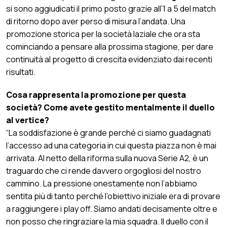
si sono aggiudicati il primo posto grazie all’1 a 5 del match
di ritorno dopo aver perso di misura l’andata. Una
promozione storica per la società laziale che ora sta
cominciando a pensare alla prossima stagione, per dare
continuità al progetto di crescita evidenziato dai recenti
risultati.
Cosa rappresenta la promozione per questa
società? Come avete gestito mentalmente il duello
al vertice?
“La soddisfazione è grande perché ci siamo guadagnati
l’accesso ad una categoria in cui questa piazza non è mai
arrivata. Al netto della riforma sulla nuova Serie A2, è un
traguardo che ci rende davvero orgogliosi del nostro
cammino. La pressione onestamente non l’abbiamo
sentita più di tanto perché l’obiettivo iniziale era di provare
a raggiungere i play off. Siamo andati decisamente oltre e
non posso che ringraziare la mia squadra. Il duello con il