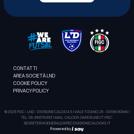
CONTATTI
AREA SOCIETÀ LND
COOKIE POLICY
PRIVACY POLICY
© 2025 FIGC - LND - DIVISIONE CALCIO A 5 | VIALE TIZIANO, 25 - 00196 ROMA |
TEL. 06.98876993 | MAIL: CALCIO5.GARE@LND.IT | PEC:
SEGRETERIAGENERALE@PEC.DIVISIONECALCIOA5.IT
Powered by