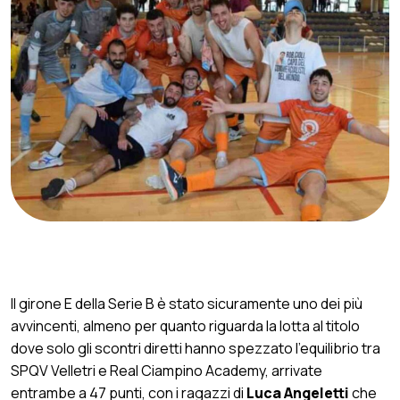
Mai un Velletri così in alto nella storia.
“Siamo andati oltre le aspettative”
Il girone E della Serie B è stato sicuramente uno dei più
avvincenti, almeno per quanto riguarda la lotta al titolo
dove solo gli scontri diretti hanno spezzato l’equilibrio tra
SPQV Velletri e Real Ciampino Academy, arrivate
entrambe a 47 punti, con i ragazzi di
Luca Angeletti
che