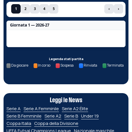
1
2
3
4
5
‹
›
Giornata 1 — 2026-27
Nessun dato per questa giornata.
Legenda stati partita
Da giocare
In corso
Sospesa
Rinviata
Terminata
Leggi le News
Serie A
Serie A Femminile
Serie A2 Élite
Serie B Femminile
Serie A2
Serie B
Under 19
Coppa Italia
Coppa della Divisione
UEFA Futsal Champions League
Nazionale maschile