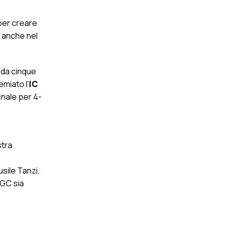
per creare
e anche nel
 da cinque
miato l’
IC
inale per 4-
stra
sile Tanzi,
IGC sia