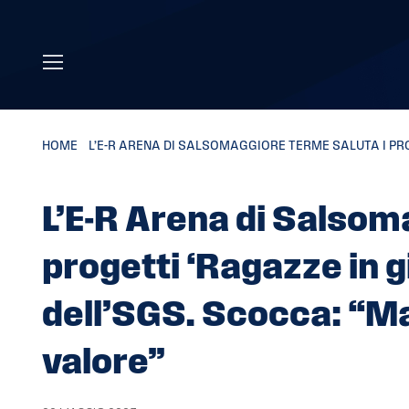
Skip to main content
HOME
»
L’E-R ARENA DI SALSOMAGGIORE TERME SALUTA I PROG
L’E-R Arena di Salsom
progetti ‘Ragazze in gi
dell’SGS. Scocca: “M
valore”