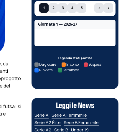
1
2
3
4
5
‹
›
Giornata 1 — 2026-27
Nessun dato per questa giornata.
Legenda stati partita
, da
Da giocare
In corso
Sospesa
Rinviata
Terminata
anti
roprogetto
 e del
Leggi le News
 futsal, si
tre
Serie A
Serie A Femminile
Serie A2 Élite
Serie B Femminile
Serie A2
Serie B
Under 19