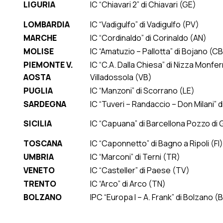
LIGURIA
IC “Chiavari 2” di Chiavari (GE)
LOMBARDIA
IC “Vadigulfo” di Vadigulfo (PV)
MARCHE
IC “Cordinaldo” di Corinaldo (AN)
MOLISE
IC “Amatuzio – Pallotta” di Bojano (CB
PIEMONTE V.
IC “C.A. Dalla Chiesa” di Nizza Monferr
AOSTA
Villadossola (VB)
PUGLIA
IC “Manzoni” di Scorrano (LE)
SARDEGNA
IC “Tuveri – Randaccio – Don Milani” di
SICILIA
IC “Capuana” di Barcellona Pozzo di
TOSCANA
IC “Caponnetto” di Bagno a Ripoli (FI)
UMBRIA
IC “Marconi” di Terni (TR)
VENETO
IC “Casteller” di Paese (TV)
TRENTO
IC “Arco” di Arco (TN)
BOLZANO
IPC “Europa I – A. Frank” di Bolzano (