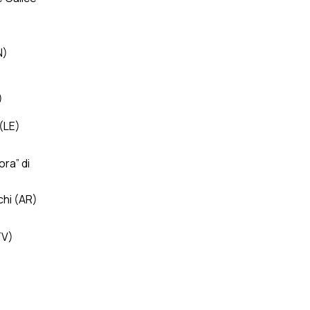
N)
)
(LE)
ora” di
chi (AR)
TV)