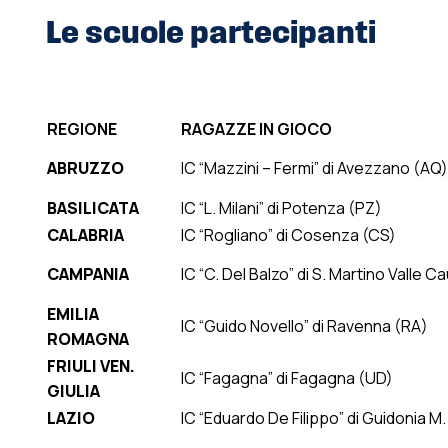
Le scuole partecipanti
FINALI NAZIONALI – SALSOMAGGIORE (P
REGIONE
RAGAZZE IN GIOCO
ABRUZZO
IC “Mazzini – Fermi” di Avezzano (AQ)
BASILICATA
IC “L. Milani” di Potenza (PZ)
CALABRIA
IC “Rogliano” di Cosenza (CS)
CAMPANIA
IC “C. Del Balzo” di S. Martino Valle C
EMILIA
IC “Guido Novello” di Ravenna (RA)
ROMAGNA
FRIULI VEN.
IC “Fagagna” di Fagagna (UD)
GIULIA
LAZIO
IC “Eduardo De Filippo” di Guidonia M