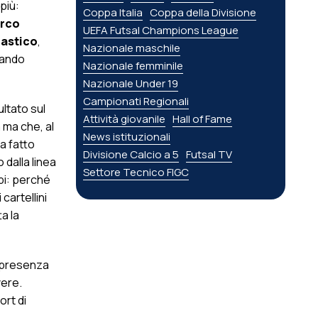
più:
Coppa Italia
Coppa della Divisione
rco
UEFA Futsal Champions League
lastico
,
Nazionale maschile
iando
Nazionale femminile
Nazionale Under 19
Campionati Regionali
ultato sul
Attività giovanile
Hall of Fame
 ma che, al
News istituzionali
a fatto
Divisione Calcio a 5
Futsal TV
 dalla linea
Settore Tecnico FIGC
bi: perché
cartellini
ta la
a presenza
vere.
ort di