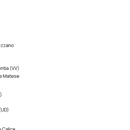
vezzano
entia (VV)
nte Matese
)
 (UD)
 e Calice