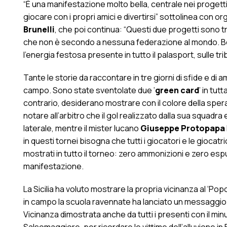
“È una manifestazione molto bella, centrale nei progetti 
giocare con i propri amici e divertirsi” sottolinea con or
Brunelli
, che poi continua: “Questi due progetti sono tra i
che non è secondo a nessuna federazione al mondo. Bello
l’energia festosa presente in tutto il palasport, sulle tr
Tante le storie da raccontare in tre giorni di sfide e di amic
campo. Sono state sventolate due ‘
green card
’ in tu
contrario, desiderano mostrare con il colore della sper
notare all’arbitro che il gol realizzato dalla sua squadr
laterale, mentre il mister lucano
Giuseppe Protopapa
in questi tornei bisogna che tutti i giocatori e le giocatri
mostrati in tutto il torneo: zero ammonizioni e zero espulsi
manifestazione.
La Sicilia ha voluto mostrare la propria vicinanza al ‘
in campo la scuola ravennate ha lanciato un messaggio di
Vicinanza dimostrata anche da tutti i presenti con il minu