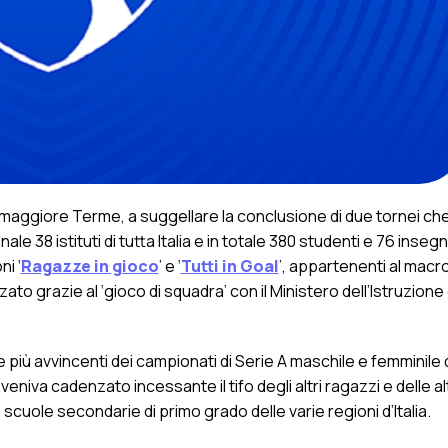
maggiore Terme, a suggellare la conclusione di due tornei che
le 38 istituti di tutta Italia e in totale 380 studenti e 76 insegn
i ‘
Ragazze in gioco
’ e ‘
Tutti in Goal
’, appartenenti al mac
zzato grazie al ‘gioco di squadra’ con il Ministero dell’Istruzione
de più avvincenti dei campionati di Serie A maschile e femminile di
veniva cadenzato incessante il tifo degli altri ragazzi e delle al
scuole secondarie di primo grado delle varie regioni d’Italia.