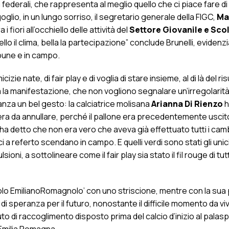
federali, che rappresenta al meglio quello che ci piace fare di 
goglio, in un lungo sorriso, il segretario generale della FIGC,
Ma
 fiori all’occhiello delle attività del
Settore Giovanile e Sco
 il clima, bella la partecipazione” conclude Brunelli, evidenz
ibune e in campo.
izie nate, di fair play e di voglia di stare insieme, al di là del ris
tta la manifestazione, che non vogliono segnalare un’irregolarità
anza un bel gesto: la calciatrice molisana
Arianna Di Rienzo
h
a era da annullare, perché il pallone era precedentemente uscito
ha detto che non era vero che aveva già effettuato tutti i cam
ci a referto scendano in campo. E quelli verdi sono stati gli unici 
oni, a sottolineare come il fair play sia stato il fil rouge di tut
Popolo EmilianoRomagnolo’ con uno striscione, mentre con la su
 speranza per il futuro, nonostante il difficile momento da vi
to di raccoglimento disposto prima del calcio d’inizio al palasp