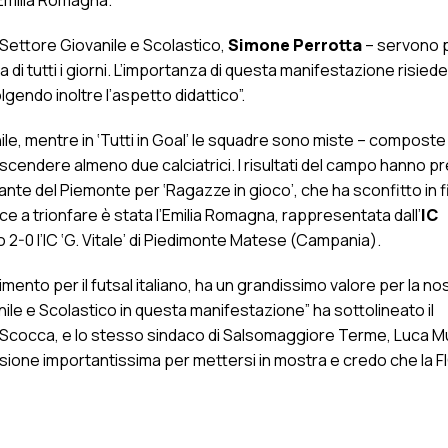
 Emilia Romagna.
 Settore Giovanile e Scolastico,
Simone Perrotta
– servono 
ta di tutti i giorni. L’importanza di questa manifestazione risied
olgendo inoltre l’aspetto didattico”.
ile, mentre in ‘Tutti in Goal’ le squadre sono miste – composte
ndere almeno due calciatrici. I risultati del campo hanno pre
nte del Piemonte per ‘Ragazze in gioco’, che ha sconfitto in f
nvece a trionfare è stata l’Emilia Romagna, rappresentata dall’
IC
2-0 l’IC ‘G. Vitale’ di Piedimonte Matese (Campania).
mento per il futsal italiano, ha un grandissimo valore per la no
anile e Scolastico in questa manifestazione” ha sottolineato il
o Scocca, e lo stesso sindaco di Salsomaggiore Terme, Luca Mu
sione importantissima per mettersi in mostra e credo che la F