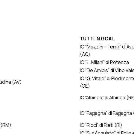
R)
TUTTI IN GOAL
IC “Mazzini – Fermi” di A
(AQ)
IC “L. Milani” di Potenza
IC “De Amicis” di Vibo Val
IC “G. Vitale” di Piedimo
audina (AV)
(CE)
IC “Albinea” di Albinea (RE
IC “Fagagna” di Fagagna
. (RM)
IC “Ricci” di Rieti (RI)
IC “S. d’Acquisto” di Follo