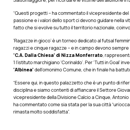
Salsomaggiore, per ricordare le vittime dell’alluvione in
“Questi progetti – ha commentato il vicepresidente del
passione e i valori dello sport ci devono guidare nella vi
fatto che si evolve su tutto il territorio nazionale, coinv
‘Ragazze in gioco’ è un torneo dedicato al futsal femmin
ragazzi e cinque ragazze – e in campo devono sempre sce
‘C.A. Dalla Chiesa’ di Nizza Monferrato
, rappresenta
1 l’istituto marchigiano ‘Corinaldo’. Per ‘Tutti in Goal’ i
‘Albinea’
dell’omonimo Comune, che in finale ha battuto 
“Essere qui, in questo palazzetto che è un punto di riferi
disciplina e siamo contenti di affiancare il Settore Giov
vicepresidente della Divisione Calcio a Cinque, Antoni
ha commentato come sia stata per la sua città “un’occa
rimasta molto soddisfatta”.