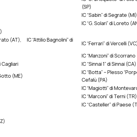
(SP)
IC “Sabin” di Segrate (MI)
IC “G. Solari” di Loreto (A
)
ato (AT), IC “Attilio Bagnolini” di
IC “Ferrari” di Vercelli (VC
IC “Manzoni” di Scorrano 
 Cagliari
IC “Sinnai 1” di Sinnai (CA)
IC “Botta” – Plesso “Porp
 Gotto (ME)
Cefalù (PA)
IC “Magiotti” di Montevar
IC “Marconi” di Terni (TR)
IC “Casteller” di Paese (
BZ)